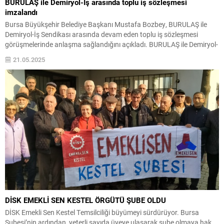
BURULAŞ ile Demiryol-İş arasında toplu iş sözleşmesi
imzalandı
Bursa Büyükşehir Belediye Başkanı Mustafa Bozbey, BURULAŞ ile
Demiryol-İş Sendikası arasında devam eden toplu iş sözleşmesi
görüşmelerinde anlaşma sağlandığını açıkladı. BURULAŞ ile Demiryol-
İş Sendikası arasında devam eden toplu iş sözleşmesinde mutlu sona
21.05.2025
ulaşıldı. Gün boyunca devam eden görüşmelerin sonucunda sendika
ile BURULAŞ arasında anlaşmaya varıldığını açıklayan Başkan
Mustafa Bozbey,...
DİSK EMEKLİ SEN KESTEL ÖRGÜTÜ ŞUBE OLDU
DİSK Emekli Sen Kestel Temsilciliği büyümeyi sürdürüyor. Bursa
Şubesi’nin ardından, yeterli sayıda üyeye ulaşarak şube olmaya hak