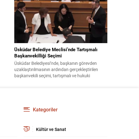
bildiri, ülke güvenliği ve bölgesel gelişmelere dair
değerlendirmeleri içermektedir. Yaklaşık 2 saat
15 dakika süren oturumun sonuç metninde;
terörle mücadele, bölgesel istikrar,...
Üsküdar Belediye Meclisi’nde Tartışmalı
Başkanvekilliği Seçimi
Üsküdar Belediyesi’nde, başkanın görevden
uzaklaştırılmasının ardından gerçekleştirilen
başkanvekili seçimi, tartışmalı ve hukuki
itirazlara konu olacak uygulamalarla gündeme
geldi. Yapılan oylamada usul ve gizlilikle ilgili
ciddi iddialar ortaya atıldı; bazı oyların geçersiz
sayılması ve meclis içindeki yönlendirmeler
kamuoyunda tepkilere yol açtı. Seçim sürecinde
Kategoriler
yaşanan gelişmeler, parti grupları arasındaki
gerilimi artırdı. CHP’nin...
Kültür ve Sanat