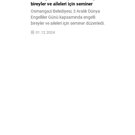
bireyler ve aileleri için seminer
Osmangazi Belediyesi, 3 Aralık Dünya
Engelliler Günü kapsamında engelli
bireyler ve aileleri için seminer düzenledi.
Seminerde, engelli bireylerin toplumsal
01.12.2024
hayata adil, eşit ve bağımsız katılımı
konusunda yerel yönetimlere ve sevil
toplum kuruluşlarına hangi görevlerin
düştüğü konuşuldu. Osmangazi
Belediyesi Bakım ve Rehabilitasyon
Merkezi’nde (BAREM) düzenlenen
seminerde, Erişebilir Kent Düzenlemeleri
ve Engelsiz...