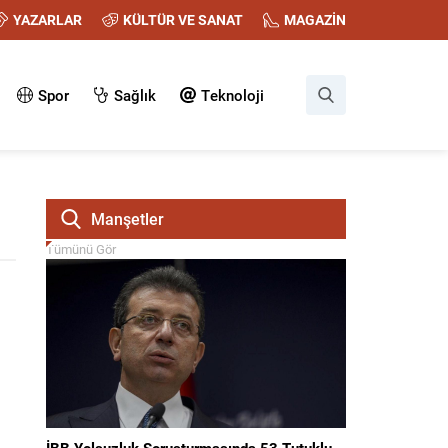
YAZARLAR
KÜLTÜR VE SANAT
MAGAZİN
Spor
Sağlık
Teknoloji
Manşetler
Tümünü Gör
İBB Yolsuzluk Soruşturmasında 53 Tutuklu