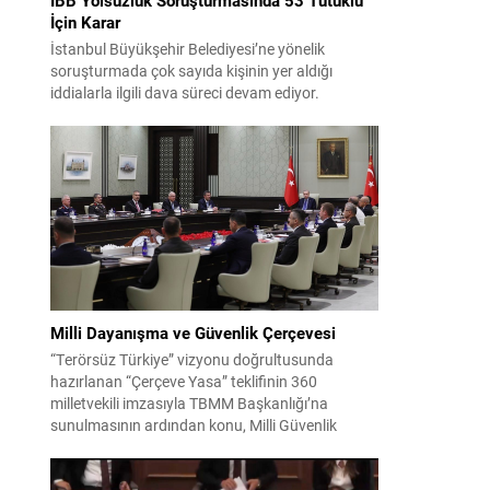
İçin Karar
İstanbul Büyükşehir Belediyesi’ne yönelik
soruşturmada çok sayıda kişinin yer aldığı
iddialarla ilgili dava süreci devam ediyor.
Mahkeme, savcının görüşünü aldıktan sonra
sanıkların tutukluluk hallerini ayrı ayrı
değerlendirdi. İnceleme sonucunda, aralarında
Ekrem İmamoğlu’nun da bulunduğu 53 tutuklu
hakkında tutukluluk hallerinin sürdürülmesine
karar verildi. İddialar ve değerlendirilen talepler
Soruşturma kapsamında sanıklara yöneltilen...
Milli Dayanışma ve Güvenlik Çerçevesi
“Terörsüz Türkiye” vizyonu doğrultusunda
hazırlanan “Çerçeve Yasa” teklifinin 360
milletvekili imzasıyla TBMM Başkanlığı’na
sunulmasının ardından konu, Milli Güvenlik
Kurulu (MGK) toplantısında ele alınmıştır.
Toplantı sonrası yayımlanan sekiz maddelik