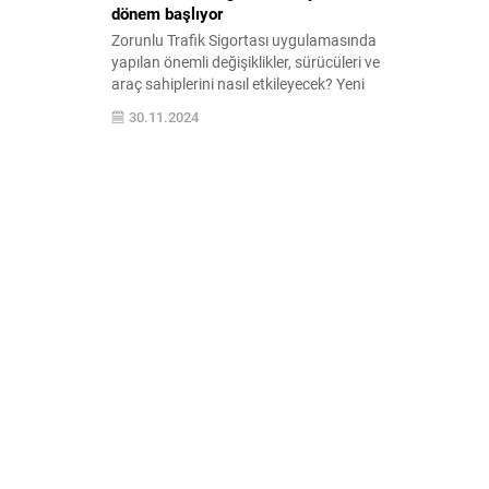
dönem başlıyor
Zorunlu Trafik Sigortası uygulamasında
yapılan önemli değişiklikler, sürücüleri ve
araç sahiplerini nasıl etkileyecek? Yeni
düzenlemelerin detaylarını keşfedin ve
30.11.2024
haklarınızı öğrenin.