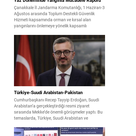
Çanakkale İl Jandarma Komutanlığı, 1 Haziran-3
Ağustos arasında Toplum Destekli Güvenlik
Hizmeti kapsamında orman ve kırsal alan
yangınlarını önlemeye yönelik kapsamlı
bilgilendirme çalışmaları yürüttü. On iki ilçede
görev yapan 178 tim ve 742 personel, sahada
aktif olarak halkı bilinçlendirdi ve denetim
faaliyetleri gerçekleştirdi. Faaliyetler esnasında
bin 315 biçerdöver ve balya...
Türkiye-Suudi Arabistan-Pakistan
Cumhurbaşkanı Recep Tayyip Erdoğan, Suudi
Arabistan’a gerçekleştirdiği resmi ziyaret
sırasında Mekke’de önemli görüşmeler yaptı. Bu
temaslarda, Türkiye, Suudi Arabistan ve
Pakistan arasında savunma alanında yeni bir iş
birliği çerçevesi oluşturuldu. Ziyaretin en somut