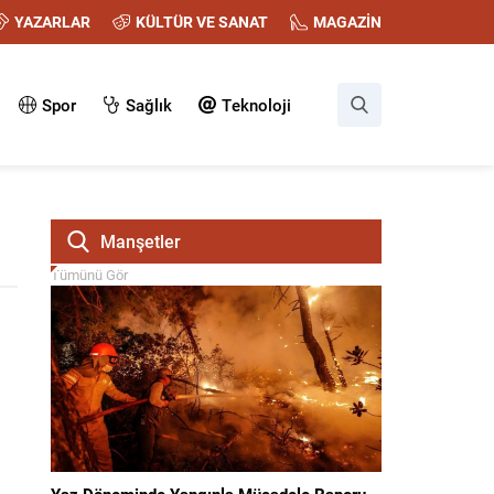
YAZARLAR
KÜLTÜR VE SANAT
MAGAZİN
Spor
Sağlık
Teknoloji
Manşetler
Tümünü Gör
Yaz Döneminde Yangınla Mücadele Raporu