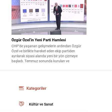
çıktısı, üç ülkenin imza attığı Mekke Ortak
Savunma Anlaşması oldu. Anlaşma; ortak
güvenlik yaklaşımıyla bölgesel barış, istikrar...
Özgür Özel’in Yeni Parti Hamlesi
CHP’de yaşanan gelişmelerin ardından Özgür
Özel ve birlikte hareket eden ekip partiden
ayrılarak siyasi alanda yeni bir yön çizmeye
başladı. Temmuz sonunda kurulan ve
kamuoyunda “Yeni Parti” olarak anılan oluşum,
kısa sürede muhalif medyanın gündemine girdi.
Kuruluşun hemen ardından bazı anket sonuçları
kamuoyuna yansıyınca, partinin tabanda karşılık
bulduğu iddiaları gündemi...
Kategoriler
Kültür ve Sanat