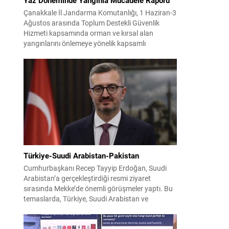
Çanakkale İl Jandarma Komutanlığı, 1 Haziran-3
Ağustos arasında Toplum Destekli Güvenlik
Hizmeti kapsamında orman ve kırsal alan
yangınlarını önlemeye yönelik kapsamlı
bilgilendirme çalışmaları yürüttü. On iki ilçede
görev yapan 178 tim ve 742 personel, sahada
aktif olarak halkı bilinçlendirdi ve denetim
faaliyetleri gerçekleştirdi. Faaliyetler esnasında
bin 315 biçerdöver ve balya...
Türkiye-Suudi Arabistan-Pakistan
Cumhurbaşkanı Recep Tayyip Erdoğan, Suudi
Arabistan’a gerçekleştirdiği resmi ziyaret
sırasında Mekke’de önemli görüşmeler yaptı. Bu
temaslarda, Türkiye, Suudi Arabistan ve
Pakistan arasında savunma alanında yeni bir iş
birliği çerçevesi oluşturuldu. Ziyaretin en somut