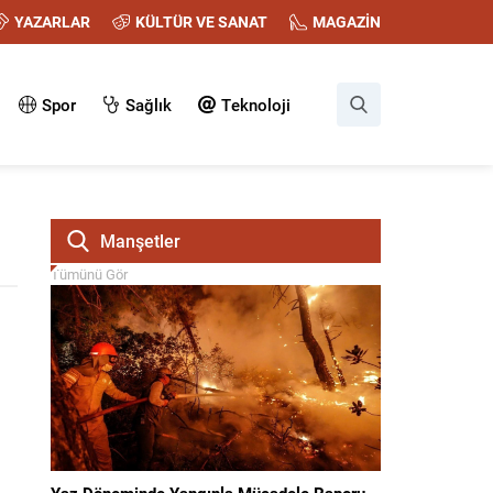
YAZARLAR
KÜLTÜR VE SANAT
MAGAZİN
Spor
Sağlık
Teknoloji
Manşetler
Tümünü Gör
Yaz Döneminde Yangınla Mücadele Raporu