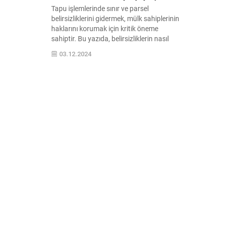
Tapu işlemlerinde sınır ve parsel
belirsizliklerini gidermek, mülk sahiplerinin
haklarını korumak için kritik öneme
sahiptir. Bu yazıda, belirsizliklerin nasıl
çözüleceği ve yasal süreçler hakkında
03.12.2024
detaylı bilgiler bulabilirsiniz.