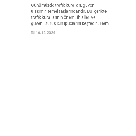
Günümüzde trafik kuralları, güvenli
ulaşımın temel taşlarındandır. Bu içerikte,
trafik kurallarının önemi, ihlalleri ve
güvenli sürüş için ipuçlarını keşfedin. Hem
sürücüler hem de yayalar için bilinçli bir
10.12.2024
toplum oluşturmanın yollarını öğrenin.