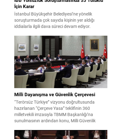
İçin Karar
İstanbul Büyükşehir Belediyesi’ne yönelik
soruşturmada çok sayıda kişinin yer aldığı
iddialarla ilgili dava süreci devam ediyor.
Mahkeme, savcının görüşünü aldıktan sonra
sanıkların tutukluluk hallerini ayrı ayrı
değerlendirdi. İnceleme sonucunda, aralarında
Ekrem İmamoğlu’nun da bulunduğu 53 tutuklu
hakkında tutukluluk hallerinin sürdürülmesine
karar verildi. İddialar ve değerlendirilen talepler
Soruşturma kapsamında sanıklara yöneltilen...
Milli Dayanışma ve Güvenlik Çerçevesi
“Terörsüz Türkiye” vizyonu doğrultusunda
hazırlanan “Çerçeve Yasa” teklifinin 360
milletvekili imzasıyla TBMM Başkanlığı’na
sunulmasının ardından konu, Milli Güvenlik
Kurulu (MGK) toplantısında ele alınmıştır.
Toplantı sonrası yayımlanan sekiz maddelik