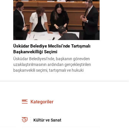
bildiri, ülke güvenliği ve bölgesel gelişmelere dair
değerlendirmeleri içermektedir. Yaklaşık 2 saat
15 dakika süren oturumun sonuç metninde;
terörle mücadele, bölgesel istikrar,...
Üsküdar Belediye Meclisi’nde Tartışmalı
Başkanvekilliği Seçimi
Üsküdar Belediyesi’nde, başkanın görevden
uzaklaştırılmasının ardından gerçekleştirilen
başkanvekili seçimi, tartışmalı ve hukuki
itirazlara konu olacak uygulamalarla gündeme
geldi. Yapılan oylamada usul ve gizlilikle ilgili
ciddi iddialar ortaya atıldı; bazı oyların geçersiz
sayılması ve meclis içindeki yönlendirmeler
kamuoyunda tepkilere yol açtı. Seçim sürecinde
Kategoriler
yaşanan gelişmeler, parti grupları arasındaki
gerilimi artırdı. CHP’nin...
Kültür ve Sanat