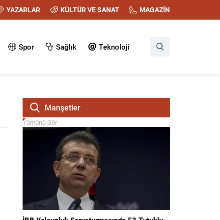
YAZARLAR
KÜLTÜR VE SANAT
MAGAZİN
Spor
Sağlık
Teknoloji
Manşetler
Tümünü Gör
İBB Yolsuzluk Soruşturmasında 53 Tutuklu