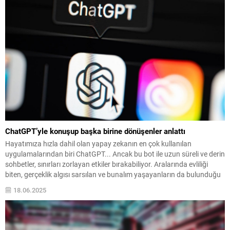
ChatGPT’yle konuşup başka birine dönüşenler anlattı
Hayatımıza hızla dahil olan yapay zekanın en çok kullanılan
uygulamalarından biri ChatGPT... Ancak bu bot ile uzun süreli ve derin
sohbetler, sınırları zorlayan etkiler bırakabiliyor. Aralarında evliliği
biten, gerçeklik algısı sarsılan ve bunalım yaşayanların da bulunduğu
bazı kullanıcılar, yaşadıkları sıra dışı deneyimleri paylaştı.
18.06.2025