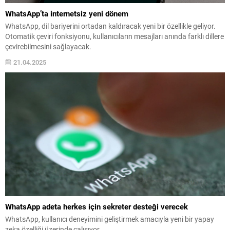
WhatsApp’ta internetsiz yeni dönem
WhatsApp, dil bariyerini ortadan kaldıracak yeni bir özellikle geliyor.
Otomatik çeviri fonksiyonu, kullanıcıların mesajları anında farklı dillere
çevirebilmesini sağlayacak.
21.04.2025
WhatsApp adeta herkes için sekreter desteği verecek
WhatsApp, kullanıcı deneyimini geliştirmek amacıyla yeni bir yapay
zeka özelliği üzerinde çalışıyor.