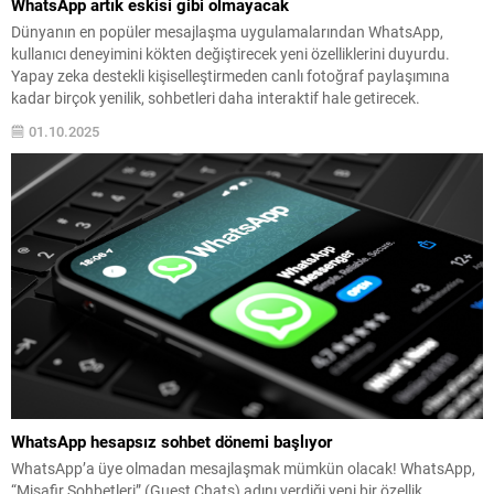
WhatsApp artık eskisi gibi olmayacak
Dünyanın en popüler mesajlaşma uygulamalarından WhatsApp,
kullanıcı deneyimini kökten değiştirecek yeni özelliklerini duyurdu.
Yapay zeka destekli kişiselleştirmeden canlı fotoğraf paylaşımına
kadar birçok yenilik, sohbetleri daha interaktif hale getirecek.
01.10.2025
WhatsApp hesapsız sohbet dönemi başlıyor
WhatsApp’a üye olmadan mesajlaşmak mümkün olacak! WhatsApp,
“Misafir Sohbetleri” (Guest Chats) adını verdiği yeni bir özellik