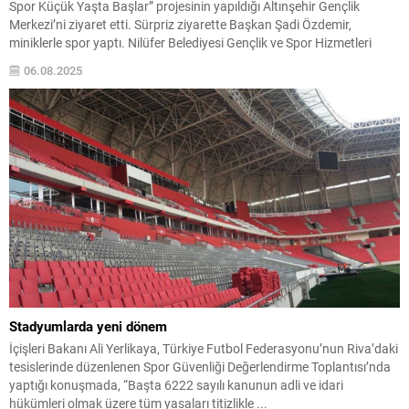
Spor Küçük Yaşta Başlar” projesinin yapıldığı Altınşehir Gençlik
Merkezi’ni ziyaret etti. Sürpriz ziyarette Başkan Şadi Özdemir,
miniklerle spor yaptı. Nilüfer Belediyesi Gençlik ve Spor Hizmetleri
Müdürlüğü tarafından düzenlenen “Nilüfer’de Spor Küçük Yaşta
06.08.2025
Başlar” projesi kapsamında, kırsal mahallelerden seçilen 7 ile 12...
Stadyumlarda yeni dönem
İçişleri Bakanı Ali Yerlikaya, Türkiye Futbol Federasyonu’nun Riva’daki
tesislerinde düzenlenen Spor Güvenliği Değerlendirme Toplantısı’nda
yaptığı konuşmada, “Başta 6222 sayılı kanunun adli ve idari
hükümleri olmak üzere tüm yasaları titizlikle ...