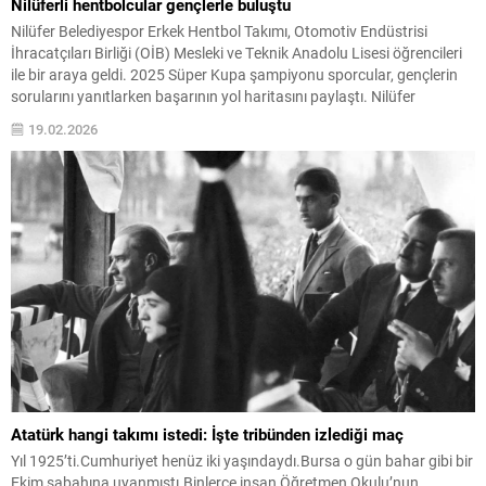
Nilüferli hentbolcular gençlerle buluştu
Nilüfer Belediyespor Erkek Hentbol Takımı, Otomotiv Endüstrisi
İhracatçıları Birliği (OİB) Mesleki ve Teknik Anadolu Lisesi öğrencileri
ile bir araya geldi. 2025 Süper Kupa şampiyonu sporcular, gençlerin
sorularını yanıtlarken başarının yol haritasını paylaştı. Nilüfer
Belediyespor Erkek Hentbol Takımı, Otomotiv Endüstrisi İhracatçıları
19.02.2026
Birliği (OİB) Mesleki ve Teknik Anadolu Lisesi’nin “Hoba Yeşil Koltuk”...
Atatürk hangi takımı istedi: İşte tribünden izlediği maç
Yıl 1925’ti.Cumhuriyet henüz iki yaşındaydı.Bursa o gün bahar gibi bir
Ekim sabahına uyanmıştı.Binlerce insan Öğretmen Okulu’nun