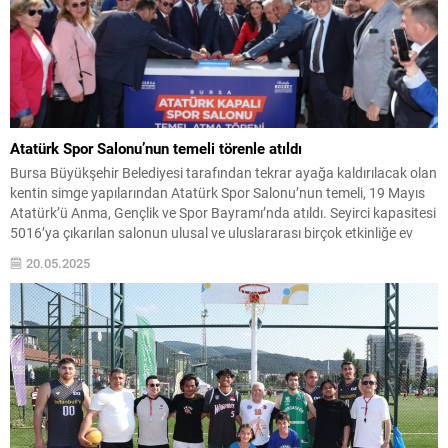
Atatürk Spor Salonu’nun temeli törenle atıldı
Bursa Büyükşehir Belediyesi tarafından tekrar ayağa kaldırılacak olan
kentin simge yapılarından Atatürk Spor Salonu’nun temeli, 19 Mayıs
Atatürk’ü Anma, Gençlik ve Spor Bayramı’nda atıldı. Seyirci kapasitesi
5016’ya çıkarılan salonun ulusal ve uluslararası birçok etkinliğe ev
sahipliği yapacağını söyleyen Başkan Mustafa Bozbey, “Yeni spor
20.05.2025
salonumuz; gençlerin düşlerini yeşertecek, yeteneklerini geliştirecek,
dostluklar...