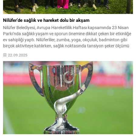
Nilüfer’de sağlık ve hareket dolu bir akşam
Nilüfer Belediyesi, Avrupa Hareketlilik Haftası kapsamında 23 Nisan
Parkı’nda sağlıklı yaşam ve sporun önemine dikkat çeken bir etkinliğe
ev sahipliği yaptı. Nilüferliler, zumba, yoga, okçuluk, badminton gibi
birçok aktiviteye katılırken, sağlık noktasında tansiyon şeker ölçümü
de yaptırdılar. Nilüfer Belediyesi, her yıl 16-22 Eylül tarihleri arasında
22.09.2025
kutlanan Avrupa Hareketlilik Haftası dolayısıyla...