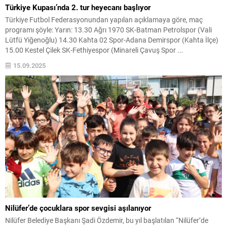
Türkiye Kupası’nda 2. tur heyecanı başlıyor
Türkiye Futbol Federasyonundan yapılan açıklamaya göre, maç
programı şöyle: Yarın: 13.30 Ağrı 1970 SK-Batman Petrolspor (Vali
Lütfü Yiğenoğlu) 14.30 Kahta 02 Spor-Adana Demirspor (Kahta İlçe)
15.00 Kestel Çilek SK-Fethiyespor (Minareli Çavuş Spor ...
15.09.2025
Nilüfer’de çocuklara spor sevgisi aşılanıyor
Nilüfer Belediye Başkanı Şadi Özdemir, bu yıl başlatılan “Nilüfer’de