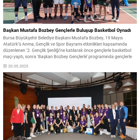
Başkan Mustafa Bozbey Gençlerle Buluşup Basketbol Oynadı
Bursa Büyükşehir Belediye Başkanı Mustafa Bozbey, 19 Mayıs
Atatürk’ü Anma, Gençlik ve Spor Bayramı etkinlikleri kapsamında
düzenlenen ‘2. Gençlik Şenliği’ne katılarak önce gençlerle basketbol
maçı yaptı, sonra ‘Başkan Bozbey Gençlerle’ programında gençlerle
buluşarak talep ve önerilerini dinledi. Bursa Büyükşehir Belediyesi
20.05.2025
tarafından 19 Mayıs Atatürk’ü Anma, Gençlik ve Spor Bayramı
kutlamaları...