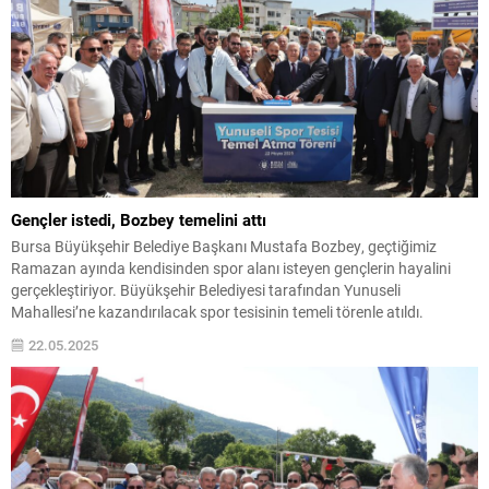
Gençler istedi, Bozbey temelini attı
Bursa Büyükşehir Belediye Başkanı Mustafa Bozbey, geçtiğimiz
Ramazan ayında kendisinden spor alanı isteyen gençlerin hayalini
gerçekleştiriyor. Büyükşehir Belediyesi tarafından Yunuseli
Mahallesi’ne kazandırılacak spor tesisinin temeli törenle atıldı.
Bursa’nın spor başkenti olması hedefiyle çalışmalarını sürdüren
22.05.2025
Büyükşehir Belediyesi, kente modern bir spor tesisi daha kazandırıyor.
Yunuseli Mahallesi’ne kazandırılacak olan tesis, 3...