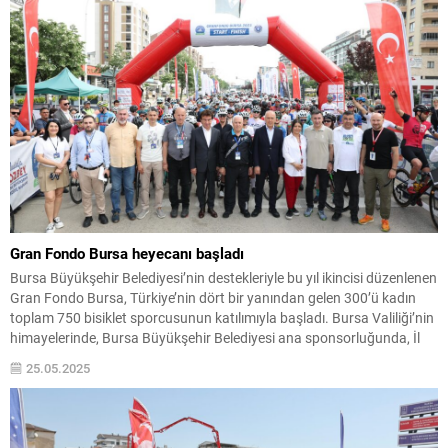
Gran Fondo Bursa heyecanı başladı
Bursa Büyükşehir Belediyesi’nin destekleriyle bu yıl ikincisi düzenlenen
Gran Fondo Bursa, Türkiye’nin dört bir yanından gelen 300’ü kadın
toplam 750 bisiklet sporcusunun katılımıyla başladı. Bursa Valiliği’nin
himayelerinde, Bursa Büyükşehir Belediyesi ana sponsorluğunda, İl
Gençlik ve Spor Müdürlüğü koordinasyonunda ve Türkiye Bisiklet
25.05.2025
Federasyonu onayıyla düzenlenen Gran Fondo Bursa, birçok farklı
kentten...