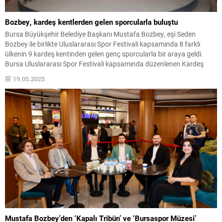
Bozbey, kardeş kentlerden gelen sporcularla buluştu
Bursa Büyükşehir Belediye Başkanı Mustafa Bozbey, eşi Seden
Bozbey ile birlikte Uluslararası Spor Festivali kapsamında 8 farklı
ülkenin 9 kardeş kentinden gelen genç sporcularla bir araya geldi.
Bursa Uluslararası Spor Festivali kapsamında düzenlenen Kardeş
Şehirler Voleybol Turnuvası’na Bursa’nın kardeş kentleri olan
19.05.2025
Kosova’nın Priştina, Finlandiya’nın Oulu, Moldova’nın Çadır Lunga,
Ukrayna’nın...
Mustafa Bozbey’den ‘Kapalı Tribün’ ve ‘Bursaspor Müzesi’