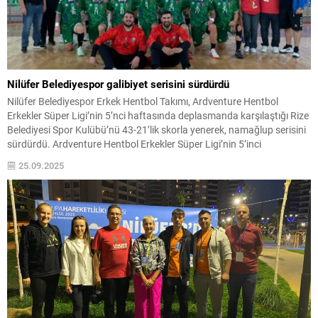
Nilüfer Belediyespor galibiyet serisini sürdürdü
Nilüfer Belediyespor Erkek Hentbol Takımı, Ardventure Hentbol
Erkekler Süper Ligi’nin 5’nci haftasında deplasmanda karşılaştığı Rize
Belediyesi Spor Kulübü’nü 43-21’lik skorla yenerek, namağlup serisini
sürdürdü. Ardventure Hentbol Erkekler Süper Ligi’nin 5’inci
haftasında Nilüfer Belediyespor Erkek Hentbol Takımı, Rize Belediyesi
25.09.2025
Spor Kulübü ile karşılaştı. Yenişehir Spor Salonu’nda oynanan maç,
misafir takımın üstünlüğü...