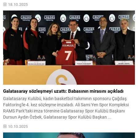
Kaç?’ söyleşisinde geçmişten bugüne spor haberciliği konusu ele
18.10.2025
alındı. Sevda Kurul’un moderatörlüğünü üstlendiği programda usta
gazeteciler Mehmet Ali Ekmekçi...
Galatasaray sözleşmeyi uzattı: Babasının mirasını açıkladı
Galatasaray Kulübü, kadın basketbol takımının sponsoru Çağdaş
Faktoring'le 4. kez sözleşme imzaladı. Ali Sami Yen Spor Kompleksi
RAMS Park’taki imza törenine Galatasaray Spor Kulübü Başkanı
Dursun Aydın Özbek, Galatasaray Spor Kulübü Başkan ...
10.10.2025