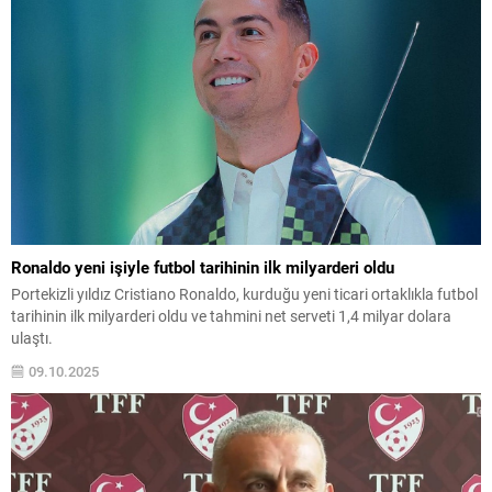
Ronaldo yeni işiyle futbol tarihinin ilk milyarderi oldu
Portekizli yıldız Cristiano Ronaldo, kurduğu yeni ticari ortaklıkla futbol
tarihinin ilk milyarderi oldu ve tahmini net serveti 1,4 milyar dolara
ulaştı.
09.10.2025