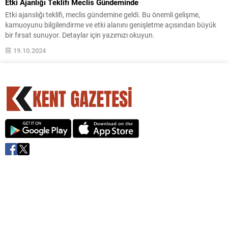
Etki Ajanlığı Teklifi Meclis Gündeminde
Etki ajanslığı teklifi, meclis gündemine geldi. Bu önemli gelişme,
kamuoyunu bilgilendirme ve etki alanını genişletme açısından büyük
bir fırsat sunuyor. Detaylar için yazımızı okuyun.
19.10.2024