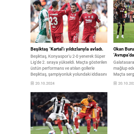
Beşiktaş ‘Kartal’ı yıldızlarıyla avladı.
Okan Buru
‘Avrupa’da
Beşiktaş, Konyaspor'u 2-0 yenerek Süper
Lig'de 2. sıraya yükseldi. Maçta gösterilen
Galatasara
üstün performans ve atılan gollerle
mağlup eder
Beşiktaş, şampiyonluk yolundaki iddiasını
Maçta sergi
güçlendirdi. Detaylar ve öne çıkan anlar
atılan golle
20.10.2024
20.10.20
için tıklayın!
Detaylar içi