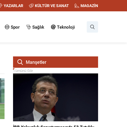
YAZARLAR
KÜLTÜR VE SANAT
MAGAZİN
Spor
Sağlık
Teknoloji
Manşetler
Tümünü Gör
İBB Yolsuzluk Soruşturmasında 53 Tutuklu