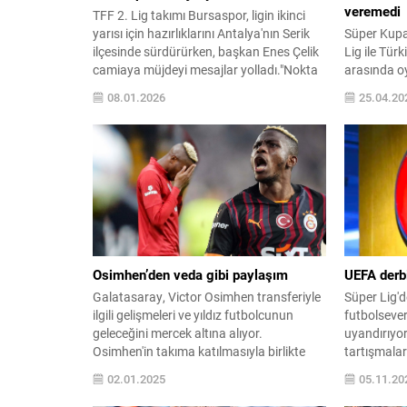
veremedi
TFF 2. Lig takımı Bursaspor, ligin ikinci
yarısı için hazırlıklarını Antalya'nın Serik
Süper Kupa
ilçesinde sürdürürken, başkan Enes Çelik
Lig ile Tür
camiaya müjdeyi mesajlar yolladı."Nokta
arasında oy
atışı" transferler ve mevcut kadronun
şampiyonun
08.01.2026
25.04.20
kalitesiyle ikinci yarıyı minimum kayıpla ...
kupa final
gösterdi.
Türkiye Futb
Osimhen’den veda gibi paylaşım
UEFA derb
Galatasaray, Victor Osimhen transferiyle
Süper Lig'd
ilgili gelişmeleri ve yıldız futbolcunun
futbolsever
geleceğini mercek altına alıyor.
uyandırıyor
Osimhen'in takıma katılmasıyla birlikte
tartışmalar
takım dinamikleri ve hedefleri nasıl
hakem karar
02.01.2025
05.11.20
değişecek? Tüm detaylar burada!