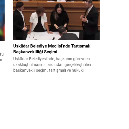
bildiri, ülke güvenliği ve bölgesel gelişmelere dair
değerlendirmeleri içermektedir. Yaklaşık 2 saat
15 dakika süren oturumun sonuç metninde;
terörle mücadele, bölgesel istikrar,...
Üsküdar Belediye Meclisi’nde Tartışmalı
Başkanvekilliği Seçimi
örü
Üsküdar Belediyesi’nde, başkanın görevden
na
uzaklaştırılmasının ardından gerçekleştirilen
başkanvekili seçimi, tartışmalı ve hukuki
itirazlara konu olacak uygulamalarla gündeme
geldi. Yapılan oylamada usul ve gizlilikle ilgili
ciddi iddialar ortaya atıldı; bazı oyların geçersiz
sayılması ve meclis içindeki yönlendirmeler
kamuoyunda tepkilere yol açtı. Seçim sürecinde
yaşanan gelişmeler, parti grupları arasındaki
gerilimi artırdı. CHP’nin...