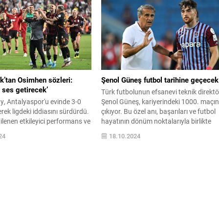
k’tan Osimhen sözleri:
Şenol Güneş futbol tarihine geçecek
 ses getirecek’
Türk futbolunun efsanevi teknik direkt
y, Antalyaspor'u evinde 3-0
Şenol Güneş, kariyerindeki 1000. maçı
ek ligdeki iddiasını sürdürdü.
çıkıyor. Bu özel anı, başarıları ve futbol
lenen etkileyici performans ve
hayatının dönüm noktalarıyla birlikte
r taraftarları sevindirdi.
keşfedin. Şenol Güneş'in futbol
24
18.10.2024
n tıklayın!
dünyasındaki etkisini kaçırmayın!