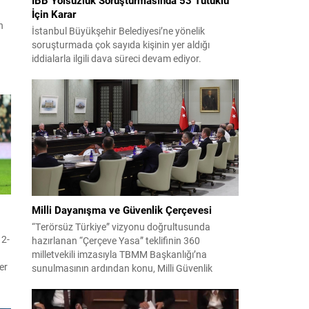
İçin Karar
n
İstanbul Büyükşehir Belediyesi’ne yönelik
soruşturmada çok sayıda kişinin yer aldığı
iddialarla ilgili dava süreci devam ediyor.
Mahkeme, savcının görüşünü aldıktan sonra
sanıkların tutukluluk hallerini ayrı ayrı
değerlendirdi. İnceleme sonucunda, aralarında
Ekrem İmamoğlu’nun da bulunduğu 53 tutuklu
hakkında tutukluluk hallerinin sürdürülmesine
karar verildi. İddialar ve değerlendirilen talepler
Soruşturma kapsamında sanıklara yöneltilen...
Milli Dayanışma ve Güvenlik Çerçevesi
“Terörsüz Türkiye” vizyonu doğrultusunda
 2-
hazırlanan “Çerçeve Yasa” teklifinin 360
milletvekili imzasıyla TBMM Başkanlığı’na
er
sunulmasının ardından konu, Milli Güvenlik
ele
Kurulu (MGK) toplantısında ele alınmıştır.
Toplantı sonrası yayımlanan sekiz maddelik