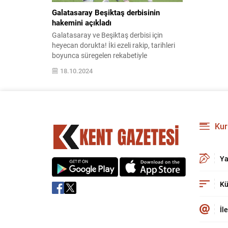
Galatasaray Beşiktaş derbisinin
hakemini açıkladı
Galatasaray ve Beşiktaş derbisi için
heyecan dorukta! İki ezeli rakip, tarihleri
boyunca süregelen rekabetiyle
futbolseverleri ekran başına kilitleyecek.
18.10.2024
Detaylar, analizler ve maç öncesi
beklentiler için tıklayın.
Kur
Ya
Kü
İl