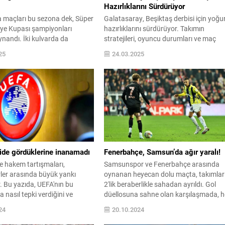
Hazırlıklarını Sürdürüyor
 maçları bu sezona dek, Süper
Galatasaray, Beşiktaş derbisi için yoğu
kiye Kupası şampiyonları
hazırlıklarını sürdürüyor. Takımın
nandı. İki kulvarda da
stratejileri, oyuncu durumları ve maç
 aynı takım olması halinde,
öncesi analizlerle dolu bu içerikte, derbi
25
24.03.2025
isti bu önemli müsabakada boy
heyecanını yakından takip edin!
 DEĞİŞECEĞİ AÇIKLANMIŞTI
ol ...
ide gördüklerine inanamadı
Fenerbahçe, Samsun’da ağır yaralı!
e hakem tartışmaları,
Samsunspor ve Fenerbahçe arasında
ler arasında büyük yankı
oynanan heyecan dolu maçta, takımlar
. Bu yazıda, UEFA'nın bu
2'lik beraberlikle sahadan ayrıldı. Gol
a nasıl tepki verdiğini ve
düellosuna sahne olan karşılaşmada, h
larının etkilerini keşfedin.
iki takım da 3 puan için kıyasıya mücad
24
20.10.2024
etti.