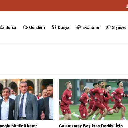
Bursa
Gündem
Dünya
Ekonomi
Siyaset
ğlu bir türlü karar
Galatasaray Beşiktaş Derbisi İçin