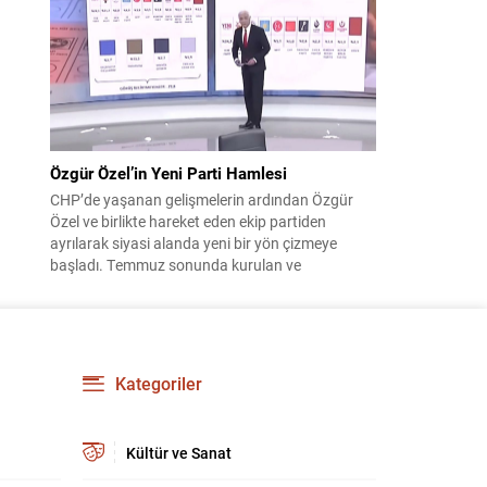
çıktısı, üç ülkenin imza attığı Mekke Ortak
Savunma Anlaşması oldu. Anlaşma; ortak
güvenlik yaklaşımıyla bölgesel barış, istikrar...
Özgür Özel’in Yeni Parti Hamlesi
CHP’de yaşanan gelişmelerin ardından Özgür
Özel ve birlikte hareket eden ekip partiden
ayrılarak siyasi alanda yeni bir yön çizmeye
başladı. Temmuz sonunda kurulan ve
kamuoyunda “Yeni Parti” olarak anılan oluşum,
kısa sürede muhalif medyanın gündemine girdi.
Kuruluşun hemen ardından bazı anket sonuçları
kamuoyuna yansıyınca, partinin tabanda karşılık
bulduğu iddiaları gündemi...
Kategoriler
Kültür ve Sanat