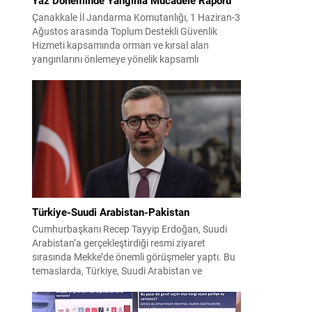
Çanakkale İl Jandarma Komutanlığı, 1 Haziran-3
Ağustos arasında Toplum Destekli Güvenlik
Hizmeti kapsamında orman ve kırsal alan
yangınlarını önlemeye yönelik kapsamlı
bilgilendirme çalışmaları yürüttü. On iki ilçede
görev yapan 178 tim ve 742 personel, sahada
aktif olarak halkı bilinçlendirdi ve denetim
faaliyetleri gerçekleştirdi. Faaliyetler esnasında
bin 315 biçerdöver ve balya...
Türkiye-Suudi Arabistan-Pakistan
Cumhurbaşkanı Recep Tayyip Erdoğan, Suudi
Arabistan’a gerçekleştirdiği resmi ziyaret
sırasında Mekke’de önemli görüşmeler yaptı. Bu
temaslarda, Türkiye, Suudi Arabistan ve
Pakistan arasında savunma alanında yeni bir iş
birliği çerçevesi oluşturuldu. Ziyaretin en somut