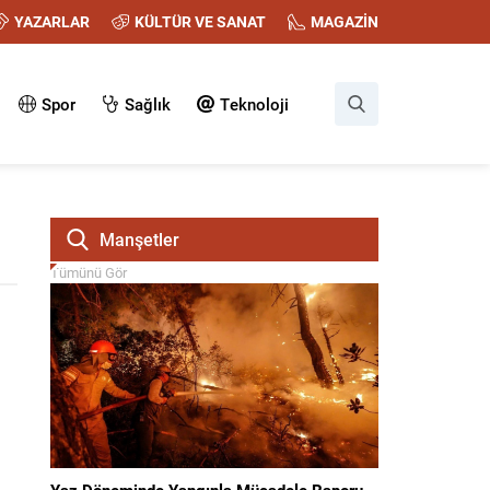
YAZARLAR
KÜLTÜR VE SANAT
MAGAZİN
Spor
Sağlık
Teknoloji
Manşetler
Tümünü Gör
Yaz Döneminde Yangınla Mücadele Raporu