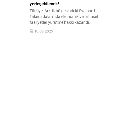
yerleşebilecek!
Türkiye, Arktik bölgesindeki Svalbard
Takımadaları'nda ekonomik ve bilimsel
faaliyetler yürütme hakkı kazandı.
Spitsbergen Antlaşması'na taraf olan
10.03.2025
Türkiye, vatandaşlarına bu buzlarla kaplı
coğrafyada mülk edinme, çalışma ve
araştırma yapma imkânı sağlayacak.