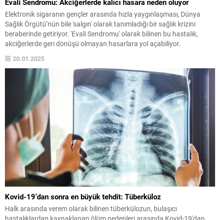
Evali Sendromu: Akciğerlerde kalıcı hasara neden oluyor
Elektronik sigaranın gençler arasında hızla yaygınlaşması, Dünya
Sağlık Örgütü’nün bile 'salgın' olarak tanımladığı bir sağlık krizini
beraberinde getiriyor. 'Evali Sendromu' olarak bilinen bu hastalık,
akciğerlerde geri dönüşü olmayan hasarlara yol açabiliyor.
20.01.2025
Kovid-19’dan sonra en büyük tehdit: Tüberküloz
Halk arasında verem olarak bilinen tüberkülozun, bulaşıcı
hastalıklardan kaynaklanan ölüm nedenleri arasında Kovid-19'dan