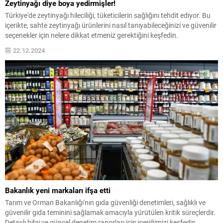
Zeytinyağı diye boya yedirmişler!
Türkiye'de zeytinyağı hileciliği, tüketicilerin sağlığını tehdit ediyor. Bu
içerikte, sahte zeytinyağı ürünlerini nasıl tanıyabileceğinizi ve güvenilir
seçenekler için nelere dikkat etmeniz gerektiğini keşfedin.
22.12.2024
Bakanlık yeni markaları ifşa etti
Tarım ve Orman Bakanlığı'nın gıda güvenliği denetimleri, sağlıklı ve
güvenilir gıda teminini sağlamak amacıyla yürütülen kritik süreçlerdir.
Detaylı bilgi ve güncel denetim raporları için içeriğimizi keşfedin.