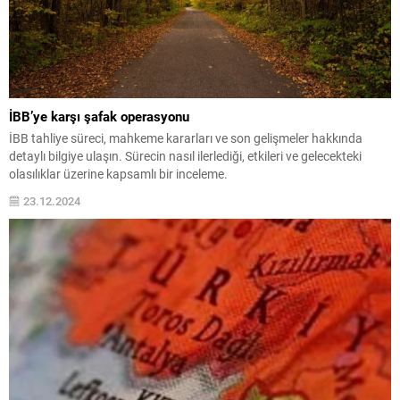
İBB’ye karşı şafak operasyonu
İBB tahliye süreci, mahkeme kararları ve son gelişmeler hakkında
detaylı bilgiye ulaşın. Sürecin nasıl ilerlediği, etkileri ve gelecekteki
olasılıklar üzerine kapsamlı bir inceleme.
23.12.2024