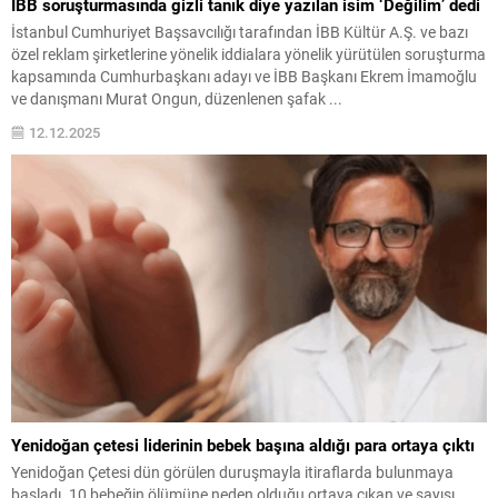
İBB soruşturmasında gizli tanık diye yazılan isim ‘Değilim’ dedi
İstanbul Cumhuriyet Başsavcılığı tarafından İBB Kültür A.Ş. ve bazı
özel reklam şirketlerine yönelik iddialara yönelik yürütülen soruşturma
kapsamında Cumhurbaşkanı adayı ve İBB Başkanı Ekrem İmamoğlu
ve danışmanı Murat Ongun, düzenlenen şafak ...
12.12.2025
Yenidoğan çetesi liderinin bebek başına aldığı para ortaya çıktı
Yenidoğan Çetesi dün görülen duruşmayla itiraflarda bulunmaya
başladı. 10 bebeğin ölümüne neden olduğu ortaya çıkan ve sayısı