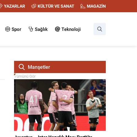
YAZARLAR
KÜLTÜR VE SANAT
MAGAZİN
Spor
Sağlık
Teknoloji
Manşetler
Tümünü Gör
Juventus – Inter Hazırlık Maçı Perth’te