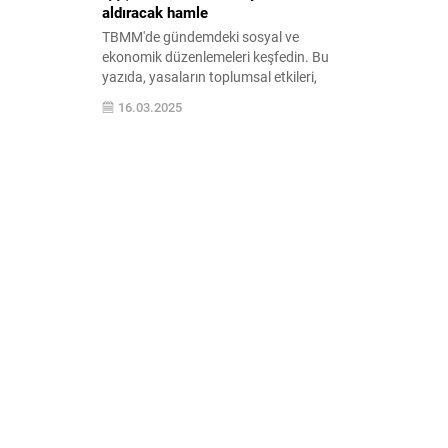
aldıracak hamle
TBMM'de gündemdeki sosyal ve
ekonomik düzenlemeleri keşfedin. Bu
yazıda, yasaların toplumsal etkileri,
ekonomik reformların önemi ve
16.03.2025
gelecekteki olası değişiklikler hakkında
bilgi edinin.