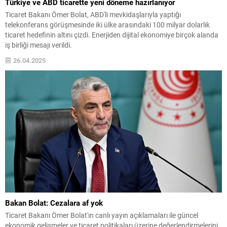
Türkiye ve ABD ticarette yeni döneme hazırlanıyor
Ticaret Bakanı Ömer Bolat, ABD'li mevkidaşlarıyla yaptığı
telekonferans görüşmesinde iki ülke arasındaki 100 milyar dolarlık
ticaret hedefinin altını çizdi. Enerjiden dijital ekonomiye birçok alanda
iş birliği mesajı verildi.
26.04.2025
Bakan Bolat: Cezalara af yok
Ticaret Bakanı Ömer Bolat'ın canlı yayın açıklamaları ile güncel
ekonomik gelişmeler ve ticaret politikaları üzerine değerlendirmelerini