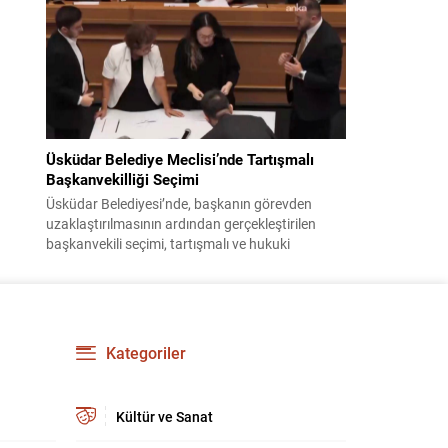
bildiri, ülke güvenliği ve bölgesel gelişmelere dair
değerlendirmeleri içermektedir. Yaklaşık 2 saat
15 dakika süren oturumun sonuç metninde;
terörle mücadele, bölgesel istikrar,...
Üsküdar Belediye Meclisi’nde Tartışmalı
Başkanvekilliği Seçimi
Üsküdar Belediyesi’nde, başkanın görevden
uzaklaştırılmasının ardından gerçekleştirilen
başkanvekili seçimi, tartışmalı ve hukuki
itirazlara konu olacak uygulamalarla gündeme
geldi. Yapılan oylamada usul ve gizlilikle ilgili
ciddi iddialar ortaya atıldı; bazı oyların geçersiz
sayılması ve meclis içindeki yönlendirmeler
kamuoyunda tepkilere yol açtı. Seçim sürecinde
Kategoriler
yaşanan gelişmeler, parti grupları arasındaki
gerilimi artırdı. CHP’nin...
Kültür ve Sanat