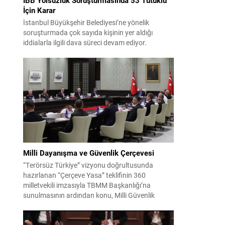
İçin Karar
İstanbul Büyükşehir Belediyesi’ne yönelik
soruşturmada çok sayıda kişinin yer aldığı
iddialarla ilgili dava süreci devam ediyor.
Mahkeme, savcının görüşünü aldıktan sonra
sanıkların tutukluluk hallerini ayrı ayrı
değerlendirdi. İnceleme sonucunda, aralarında
Ekrem İmamoğlu’nun da bulunduğu 53 tutuklu
hakkında tutukluluk hallerinin sürdürülmesine
karar verildi. İddialar ve değerlendirilen talepler
Soruşturma kapsamında sanıklara yöneltilen...
Milli Dayanışma ve Güvenlik Çerçevesi
“Terörsüz Türkiye” vizyonu doğrultusunda
hazırlanan “Çerçeve Yasa” teklifinin 360
milletvekili imzasıyla TBMM Başkanlığı’na
sunulmasının ardından konu, Milli Güvenlik
Kurulu (MGK) toplantısında ele alınmıştır.
Toplantı sonrası yayımlanan sekiz maddelik