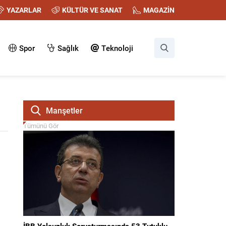
YAZARLAR
KÜLTÜR VE SANAT
MAGAZİN
Spor
Sağlık
Teknoloji
Manşetler
Tümünü Gör
İBB Yolsuzluk Soruşturmasında 53 Tutuklu