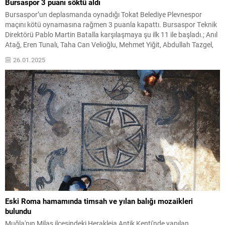
Bursaspor 3 puanı söktü aldı
Bursaspor’un deplasmanda oynadığı Tokat Belediye Plevnespor
maçını kötü oynamasına rağmen 3 puanla kapattı. Bursaspor Teknik
Direktörü Pablo Martin Batalla karşılaşmaya şu ilk 11 ile başladı.; Anıl
Atağ, Eren Tunalı, Taha Can Velioğlu, Mehmet Yiğit, Abdullah Tazgel,
Musa Çağıran, Yiğitali Bayrak, Ahmet İlhan Özek, Sedat Cengiz, İlhan
26.01.2025
Depe, Mücahit Can Akçay Bugün...
Eski Roma hamamında timsah ve yılan balığı mozaikleri
bulundu
Muğla'nın Milas ilçesindeki Herakleia Antik Kenti'nde yapılan