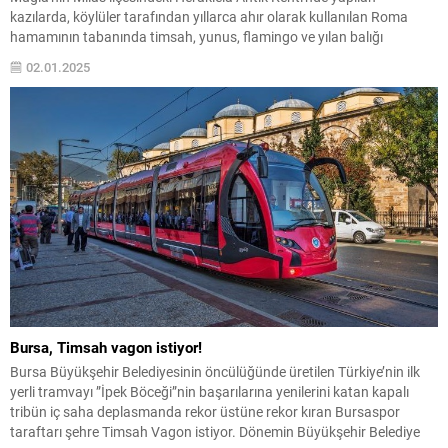
kazılarda, köylüler tarafından yıllarca ahır olarak kullanılan Roma
hamamının tabanında timsah, yunus, flamingo ve yılan balığı
betimlemeli mozaikler ortaya çıkarıldı.
02.01.2025
Bursa, Timsah vagon istiyor!
Bursa Büyükşehir Belediyesinin öncülüğünde üretilen Türkiye’nin ilk
yerli tramvayı ”İpek Böceği”nin başarılarına yenilerini katan kapalı
tribün iç saha deplasmanda rekor üstüne rekor kıran Bursaspor
taraftarı şehre Timsah Vagon istiyor. Dönemin Büyükşehir Belediye