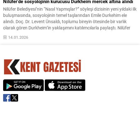
Nilüfer’de sosyolojinin kurucusu Durkheim mercek altına alındı
Nilüfer Belediyesi’nin “Nasıl Yapmışlar?” söyleşi dizisinin yeni yıldaki ilk
buluşmasında, sosyolojinin temel taşlarından Emile Durkehim ele
alındı. Doç. Dr. Levent Ünsaldı, toplumu bireyin ötesinde bir varlık
olarak gören Durkheim’in yaklaşımını katılımcılarla paylaştı. Nilüfer
Belediyesi’nin, farklı disiplinlerin metodolojilerine odaklanan “Nasıl
14.01.2026
Yapmışlar?” söyleşi serisinin yeni yıldaki ilk oturumu Pancar
Deposu’nda düzenlendi. Söyleşide,...