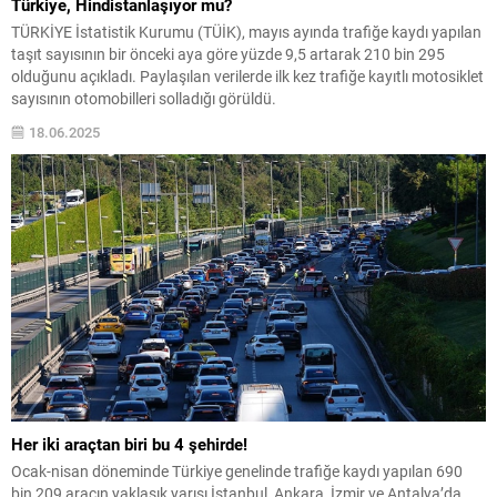
Türkiye, Hindistanlaşıyor mu?
TÜRKİYE İstatistik Kurumu (TÜİK), mayıs ayında trafiğe kaydı yapılan
taşıt sayısının bir önceki aya göre yüzde 9,5 artarak 210 bin 295
olduğunu açıkladı. Paylaşılan verilerde ilk kez trafiğe kayıtlı motosiklet
sayısının otomobilleri solladığı görüldü.
18.06.2025
Her iki araçtan biri bu 4 şehirde!
Ocak-nisan döneminde Türkiye genelinde trafiğe kaydı yapılan 690
bin 209 aracın yaklaşık yarısı İstanbul, Ankara, İzmir ve Antalya’da