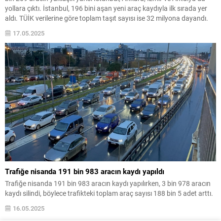
yollara çıktı. İstanbul, 196 bini aşan yeni araç kaydıyla ilk sırada yer
aldı. TÜİK verilerine göre toplam taşıt sayısı ise 32 milyona dayandı.
17.05.2025
Trafiğe nisanda 191 bin 983 aracın kaydı yapıldı
Trafiğe nisanda 191 bin 983 aracın kaydı yapılırken, 3 bin 978 aracın
kaydı silindi, böylece trafikteki toplam araç sayısı 188 bin 5 adet arttı.
16.05.2025