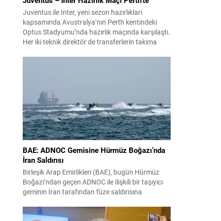
Juventus ile Inter, yeni sezon hazırlıkları
kapsamında Avustralya’nın Perth kentindeki
Optus Stadyumu’nda hazırlık maçında karşılaştı.
Her iki teknik direktör de transferlerin takıma
uyumunu ve oyuncuların fiziksel durumunu
değerlendirmek için bu mücadeleyi kritik bir
prova olarak kullandı. Karşılaşmada iki Türk
futbolcu sahada yer aldı: Juventus’ta Kenan
Yıldız ilk 11’de görev alırken,...
BAE: ADNOC Gemisine Hürmüz Boğazı’nda
İran Saldırısı
Birleşik Arap Emirlikleri (BAE), bugün Hürmüz
Boğazı’ndan geçen ADNOC ile ilişkili bir taşıyıcı
geminin İran tarafından füze saldırısına
uğradığını duyurdu. Yetkililer olayın kontrol altına
alındığını bildirirken saldırıyı kınadı ve Tahran’ı