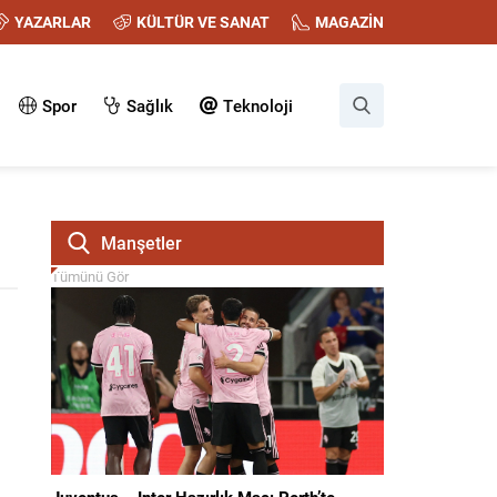
YAZARLAR
KÜLTÜR VE SANAT
MAGAZİN
Spor
Sağlık
Teknoloji
Manşetler
Tümünü Gör
Juventus – Inter Hazırlık Maçı Perth’te