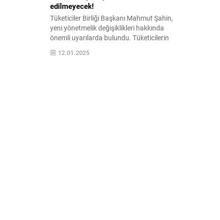
edilmeyecek!
Tüketiciler Birliği Başkanı Mahmut Şahin,
yeni yönetmelik değişiklikleri hakkında
önemli uyarılarda bulundu. Tüketicilerin
haklarını koruma amacıyla yapılan
12.01.2025
düzenlemelerin detayları ve olası etkileri
hakkında bilgi edinin.