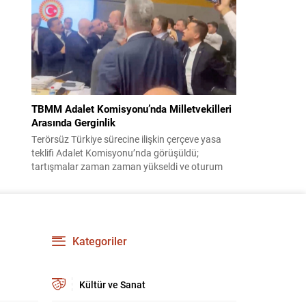
korsanlıkla suçladı. WAM ajansının aktardığı ilk
açıklamada, ADNOC’a ait bir geminin sabah
saatlerinde hedef alındığı belirtildi; ilerleyen
dakikalarda ise BAE...
TBMM Adalet Komisyonu’nda Milletvekilleri
Arasında Gerginlik
Terörsüz Türkiye sürecine ilişkin çerçeve yasa
teklifi Adalet Komisyonu’nda görüşüldü;
tartışmalar zaman zaman yükseldi ve oturum
kısa süreliğine kesintiye uğradı. Komisyon
çalışmalarında kimi milletvekilleri arasında sözlü
gerilim yaşandı, daha sonra fiziksel arbede çıktı.
Görüşme sırasında İyi Parti ile MHP milletvekilleri
arasında söz düellosu başladı; taraflar birbirlerini
Kategoriler
sert ifadelerle eleştirdi. Tartışma...
Kültür ve Sanat