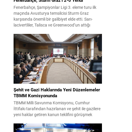
Fenerbahçe, Şampiyonlar Ligi 3. eleme turu ilk
maçında Avusturya temsilcisi Sturm Graz
karşısında önemli bir galibiyet elde etti. Sarı-
lacivertliler, Talisca ve Greenwood’un attığı
gollerle sahadan 2-0 üstün ayrıldı ve rövanş
öncesi avantaj sağladı. Karşılaşma sonrası
takım yönetimi mücadeleyi değerlendirdi ve
gelecek planlarına dair bilgi verdi. Futboldan
sorumlu yönetici Cihan Kamer,...
Şehit ve Gazi Haklarında Yeni Düzenlemeler
TBMM Komisyonunda
TBMM Milli Savunma Komisyonu, Cumhur
İttifakı tarafından hazırlanan ve şehit ile gazilere
yeni haklar getiren kanun teklifini görüşmek
üzere toplandı. Görüşmelerin sonunda teklif
komisyonda kabul edildi ve bir dizi düzenleme