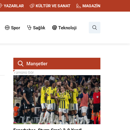
YAZARLAR
KÜLTÜR VE SANAT
MAGAZİN
Spor
Sağlık
Teknoloji
Manşetler
Tümünü Gör
Fenerbahçe, Sturm Graz’ı 2-0 Yendi