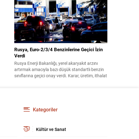
benimsendi. Teklif kapsamında, vazife
malullerinden hayatını kaybedenlerin anne ve
babalarına bağlanacak aylık tutarının, net asgari
ücretin altında olmayacağı hükme bağlanıyor....
Rusya, Euro-2/3/4 Benzinlerine Geçici İzin
Verdi
Rusya Enerji Bakanlığı, yerel akaryakıt arzını
artırmak amacıyla bazı düşük standartlı benzin
sınıflarına geçici onay verdi. Karar, üretim, ithalat
ve satışa yönelik uygulanacak sınırlamaları 1
Temmuz 2027’ye kadar kaldırıyor. Açıklamada
bu düzenlemenin kalıcı bir çevre politikası
değişikliği anlamına gelmediği vurgulanıyor;
kararın geçici olduğu ve uzun vadeli çevre
Kategoriler
hedeflerinden sapma amaçlanmadığı...
Kültür ve Sanat