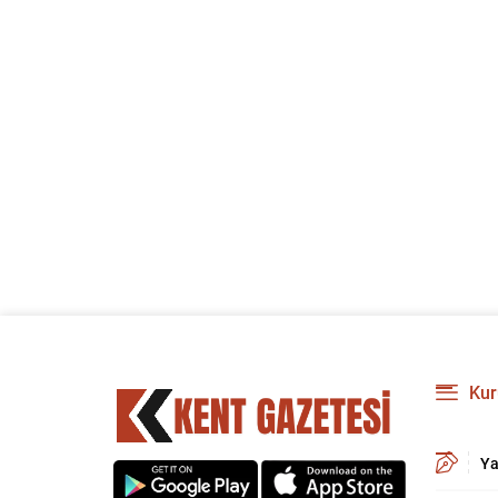
Kur
Ya