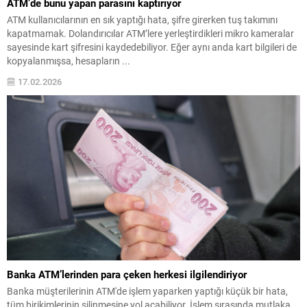
ATM’de bunu yapan parasını kaptırıyor
ATM kullanıcılarının en sık yaptığı hata, şifre girerken tuş takımını
kapatmamak. Dolandırıcılar ATM’lere yerleştirdikleri mikro kameralar
sayesinde kart şifresini kaydedebiliyor. Eğer aynı anda kart bilgileri de
kopyalanmışsa, hesapların ...
17.02.2026
Banka ATM’lerinden para çeken herkesi ilgilendiriyor
Banka müşterilerinin ATM'de işlem yaparken yaptığı küçük bir hata,
tüm birikimlerinin silinmesine yol açabiliyor. İşlem sırasında mutlaka