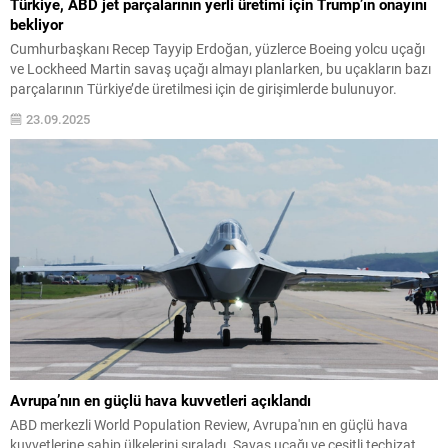
Türkiye, ABD jet parçalarının yerli üretimi için Trump’ın onayını
bekliyor
Cumhurbaşkanı Recep Tayyip Erdoğan, yüzlerce Boeing yolcu uçağı
ve Lockheed Martin savaş uçağı almayı planlarken, bu uçakların bazı
parçalarının Türkiye’de üretilmesi için de girişimlerde bulunuyor.
23.09.2025
Avrupa’nın en güçlü hava kuvvetleri açıklandı
ABD merkezli World Population Review, Avrupa'nın en güçlü hava
kuvvetlerine sahip ülkelerini sıraladı. Savaş uçağı ve çeşitli teçhizat