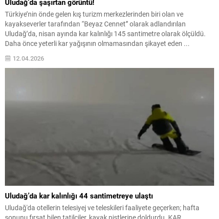
Uludağ’da şaşırtan görüntü!
Türkiye’nin önde gelen kış turizm merkezlerinden biri olan ve
kayakseverler tarafından “Beyaz Cennet” olarak adlandırılan
Uludağ’da, nisan ayında kar kalınlığı 145 santimetre olarak ölçüldü.
Daha önce yeterli kar yağışının olmamasından şikayet eden ...
12.04.2026
Uludağ’da kar kalınlığı 44 santimetreye ulaştı
Uludağ'da otellerin telesiyej ve teleskileri faaliyete geçerken; hafta
sonunu fırsat bilen tatilciler, kayak pistlerine doldurdu. KAR