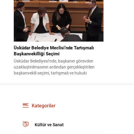
bildiri, ülke güvenliği ve bölgesel gelişmelere dair
değerlendirmeleri içermektedir. Yaklaşık 2 saat
15 dakika süren oturumun sonuç metninde;
terörle mücadele, bölgesel istikrar,...
Üsküdar Belediye Meclisi’nde Tartışmalı
Başkanvekilliği Seçimi
Üsküdar Belediyesi’nde, başkanın görevden
uzaklaştırılmasının ardından gerçekleştirilen
başkanvekili seçimi, tartışmalı ve hukuki
itirazlara konu olacak uygulamalarla gündeme
geldi. Yapılan oylamada usul ve gizlilikle ilgili
ciddi iddialar ortaya atıldı; bazı oyların geçersiz
sayılması ve meclis içindeki yönlendirmeler
kamuoyunda tepkilere yol açtı. Seçim sürecinde
Kategoriler
yaşanan gelişmeler, parti grupları arasındaki
gerilimi artırdı. CHP’nin...
Kültür ve Sanat