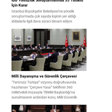
İçin Karar
İstanbul Büyükşehir Belediyesi’ne yönelik
soruşturmada çok sayıda kişinin yer aldığı
iddialarla ilgili dava süreci devam ediyor.
Mahkeme, savcının görüşünü aldıktan sonra
sanıkların tutukluluk hallerini ayrı ayrı
değerlendirdi. İnceleme sonucunda, aralarında
Ekrem İmamoğlu’nun da bulunduğu 53 tutuklu
hakkında tutukluluk hallerinin sürdürülmesine
karar verildi. İddialar ve değerlendirilen talepler
Soruşturma kapsamında sanıklara yöneltilen...
Milli Dayanışma ve Güvenlik Çerçevesi
“Terörsüz Türkiye” vizyonu doğrultusunda
hazırlanan “Çerçeve Yasa” teklifinin 360
milletvekili imzasıyla TBMM Başkanlığı’na
sunulmasının ardından konu, Milli Güvenlik
Kurulu (MGK) toplantısında ele alınmıştır.
Toplantı sonrası yayımlanan sekiz maddelik