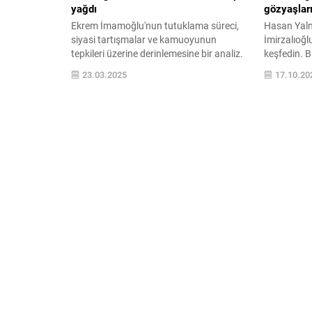
yağdı
gözyaşlar
Ekrem İmamoğlu'nun tutuklama süreci,
Hasan Yaln
siyasi tartışmalar ve kamuoyunun
İmirzalıoğl
tepkileri üzerine derinlemesine bir analiz.
keşfedin. Bu
Olayların arka planı, kamu algısı ve
kaybın geti
23.03.2025
17.10.20
toplumsal etkileri hakkında bilgilendirici
içten duygu
bir içerik.
kaçırmayın