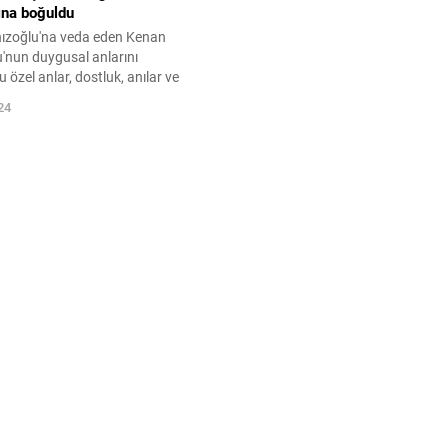
ına boğuldu
ızoğlu'na veda eden Kenan
u'nun duygusal anlarını
 özel anlar, dostluk, anılar ve
rdiği duygularla dolu. Kenan'ın
24
larını ve veda anını
!