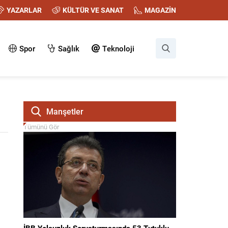
YAZARLAR
KÜLTÜR VE SANAT
MAGAZİN
Spor
Sağlık
Teknoloji
Manşetler
Tümünü Gör
İBB Yolsuzluk Soruşturmasında 53 Tutuklu