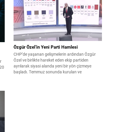
çıktısı, üç ülkenin imza attığı Mekke Ortak
nda
Savunma Anlaşması oldu. Anlaşma; ortak
r '
güvenlik yaklaşımıyla bölgesel barış, istikrar...
Özgür Özel’in Yeni Parti Hamlesi
CHP’de yaşanan gelişmelerin ardından Özgür
Özel ve birlikte hareket eden ekip partiden
r
ayrılarak siyasi alanda yeni bir yön çizmeye
 20
başladı. Temmuz sonunda kurulan ve
kamuoyunda “Yeni Parti” olarak anılan oluşum,
le
kısa sürede muhalif medyanın gündemine girdi.
Kuruluşun hemen ardından bazı anket sonuçları
kamuoyuna yansıyınca, partinin tabanda karşılık
bulduğu iddiaları gündemi...