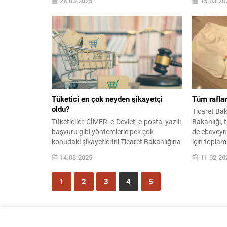
28.03.2025
15.03.20
Ticaret Bakanlığı, yaptığı denetimler
hayvandan e
sonucunda bir çocuk ...
belirtilecek
geçmeyi am
şeffaf üret
Tüketici en çok neyden şikayetçi
Tüm raflar
oldu?
Ticaret Bak
Tüketiciler, CİMER, e-Devlet, e-posta, yazılı
Bakanlığı, t
başvuru gibi yöntemlerle pek çok
de ebeveynl
konudaki şikayetlerini Ticaret Bakanlığına
için toplam
ulaştırıyor. Bu kapsamda, geçen yıl
14.03.2025
11.02.20
Bakanlığa ayıplı mal ve hizmetler,
mesafeli sözleşmeler, ticari reklam ve
1
2
3
4
5
haksız ticari ...