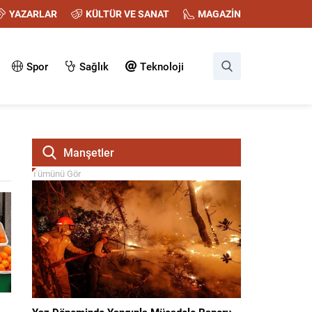
YAZARLAR
KÜLTÜR VE SANAT
MAGAZİN
Spor
Sağlık
Teknoloji
Manşetler
Tümünü Gör
Yaz Döneminde Yangınla Mücadele Raporu