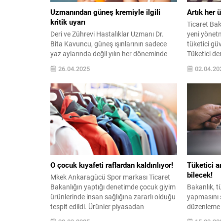
Uzmanından güneş kremiyle ilgili
Artık her 
kritik uyarı
Ticaret Bak
Deri ve Zührevi Hastalıklar Uzmanı Dr.
yeni yönetm
Bita Kavuncu, güneş ışınlarının sadece
tüketici güv
yaz aylarında değil yılın her döneminde
Tüketici d
cilt üzerinde olumsuz etkiler
destek veri
26.04.2025
02.04.20
yaratabileceğini vurguladı. Kavuncu,
yaptırımlar
sağlıklı bir cilt için her mevsimde düzenli
güneş koruyucu kullanımının önemine
dikkat çekti.
O çocuk kıyafeti raflardan kaldırılıyor!
Tüketici ar
bilecek!
Mkek Ankaragücü Spor markası Ticaret
Bakanlığın yaptığı denetimde çocuk giyim
Bakanlık, tük
ürünlerinde insan sağlığına zararlı olduğu
yapmasını s
tespit edildi. Ürünler piyasadan
düzenleme h
yasaklandı ve toplatma kararı verildi
menşeli par