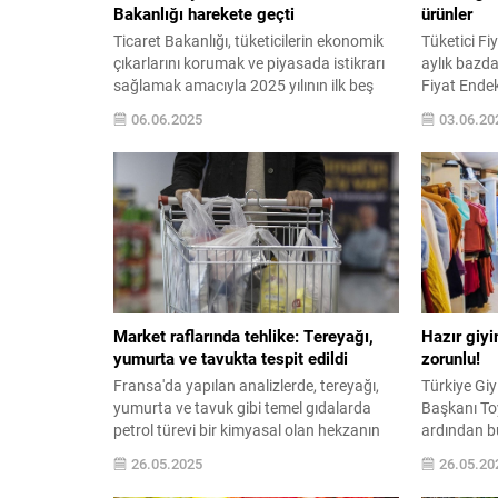
Bakanlığı harekete geçti
ürünler
Ticaret Bakanlığı, tüketicilerin ekonomik
Tüketici Fi
çıkarlarını korumak ve piyasada istikrarı
aylık bazda 
sağlamak amacıyla 2025 yılının ilk beş
Fiyat Endek
ayında denetimlerini yoğunlaştırdı.
gösterdi. Yı
06.06.2025
03.06.20
Kurban Bayramı öncesinde artan tüketici
fiyatlarında
harcamaları dikkate alınarak yapılan sıkı
fiyatlarınd
...
geçti. Açık
hangi ürünü
detaylar....
Market raflarında tehlike: Tereyağı,
Hazır giyi
yumurta ve tavukta tespit edildi
zorunlu!
Fransa'da yapılan analizlerde, tereyağı,
Türkiye Giy
yumurta ve tavuk gibi temel gıdalarda
Başkanı To
petrol türevi bir kimyasal olan hekzanın
ardından bu 
kalıntılarına rastlandı. Etiketlerde yer
kapatan ha
26.05.2025
26.05.20
almayan bu madde, sinir ve hormon
bulunduğu 
sistemini etkileyen ciddi sağlık riskleri
ve acil çöz