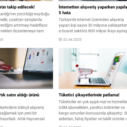
ürün takip edilecek!
İnternetten alışveriş yaparken yapıl
5 hata
anlığı’nın yürürlüğe koyduğu
elik, uzaktan satışlarda
Türkiye'de internet üzerinden alışveriş
enliğini artırmayı hedefliyor.
yapan kişi sayısı 30 milyona yaklaşırke
ernekleri düzenlemeye tam
e-ticaret sektörü 800 milyar lirayı aşmı
rken, sıkı denetim ve caydırıcı
durumda. Ancak, bu hızlı büyümeyle
25
02.04.2025
 talep ediyor.
birlikte tüketiciler çevrimiçi alışverişlerd
bazı önemli hatalar yapabiliyor ve bu
hatalar, maddi kayıplara yol açabiliyor.
tık satın aldığı ürünü
Tüketici şikayetlerinde patlama!
Tüketiciler en çok ayıplı mal ve hizmetler
eticilerin bilinçli alışveriş
GSM abonelikleri, yanıltıcı indirimler ve
ağlamak için yeni bir
kargo sorunları konusunda şikayetçi. S
azırladı. Artık hayvansal
aidatları, fahiş fiyatlar ve taklit ürünler 
çalar içeren ürünlerde, hangi
listede.