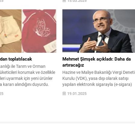
25
15.03.2025
lde edildiği açıkça
. Yanıltıcı ifadelerin önüne
açlayan düzenleme, etik ve
imi teşvik edecek.
dan toplatılacak
Mehmet Şimşek açıkladı: Daha da
artıracağız
anlığı ile Tarım ve Orman
üketicileri korumak ve özellikle
Hazine ve Maliye Bakanlığı Vergi Denet
eri uyarmak için yeni ürünler
Kurulu (VDK), yasa dışı olarak satışı
a kararı alındığını duyurdu.
yapılan elektronik sigarayla (e-sigara)
mücadele amacıyla başlattığı çalışma
25
19.01.2025
sonucunda 300 milyon liralık kayıt dışı
ticareti tespit etti. VDK'nin Risk Analiz
Merkezinde e ...