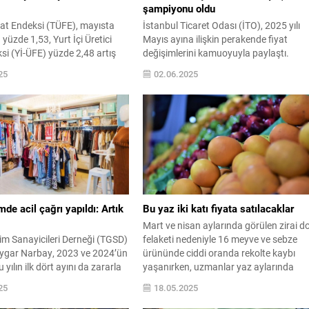
şampiyonu oldu
yat Endeksi (TÜFE), mayısta
İstanbul Ticaret Odası (İTO), 2025 yılı
yüzde 1,53, Yurt İçi Üretici
Mayıs ayına ilişkin perakende fiyat
si (Yİ-ÜFE) yüzde 2,48 artış
değişimlerini kamuoyuyla paylaştı.
llık enflasyon, tüketici
Verilere göre, geçtiğimiz ay İstanbul’da
25
02.06.2025
 yüzde 35,41, yurt içi üretici
fiyatı en çok artan ürün ile en çok
a yüzde 23,13 olarak kayıtlara
ucuzlayan ürün belli oldu. İTO verilerine
lanan veriler doğrultusunda
göre, Mayıs ayında ...
n fiyatı nasıl değişti? İşte
mde acil çağrı yapıldı: Artık
Bu yaz iki katı fiyata satılacaklar
Mart ve nisan aylarında görülen zirai d
im Sanayicileri Derneği (TGSD)
felaketi nedeniyle 16 meyve ve sebze
ygar Narbay, 2023 ve 2024’ün
ürününde ciddi oranda rekolte kaybı
yılın ilk dört ayını da zararla
yaşanırken, uzmanlar yaz aylarında
zır giyim sektörünün içinde
meyve fiyatlarının iki katın üzerinde
25
18.05.2025
kritik duruma dikkat çekmek
artabileceğine dikkat çekti.
üm önerilerini paylaşmak üzere
Cumhurbaşkanı Erdoğan, konuya ilişki