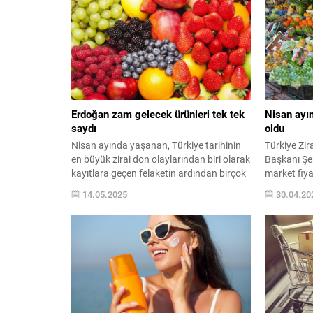
taşıyor...
basın ...
Erdoğan zam gelecek ürünleri tek tek
Nisan ayı
saydı
oldu
Nisan ayında yaşanan, Türkiye tarihinin
Türkiye Zir
en büyük zirai don olaylarından biri olarak
Başkanı Şem
kayıtlara geçen felaketin ardından birçok
market fiyat
tarım ürününde zarar oranı yüzde 100’e
değişimlere 
14.05.2025
30.04.20
kadar ulaştı. Bu büyük zararın ardından,
market aras
birçok ürünün fiyatında iki katına varan ...
yüzde 256 
fiyat farkı
222 ile kur