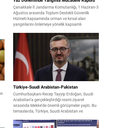
Çanakkale İl Jandarma Komutanlığı, 1 Haziran-3
Ağustos arasında Toplum Destekli Güvenlik
Hizmeti kapsamında orman ve kırsal alan
yangınlarını önlemeye yönelik kapsamlı
bilgilendirme çalışmaları yürüttü. On iki ilçede
görev yapan 178 tim ve 742 personel, sahada
aktif olarak halkı bilinçlendirdi ve denetim
faaliyetleri gerçekleştirdi. Faaliyetler esnasında
bin 315 biçerdöver ve balya...
Türkiye-Suudi Arabistan-Pakistan
on
Cumhurbaşkanı Recep Tayyip Erdoğan, Suudi
Arabistan’a gerçekleştirdiği resmi ziyaret
sırasında Mekke’de önemli görüşmeler yaptı. Bu
temaslarda, Türkiye, Suudi Arabistan ve
Pakistan arasında savunma alanında yeni bir iş
birliği çerçevesi oluşturuldu. Ziyaretin en somut
n