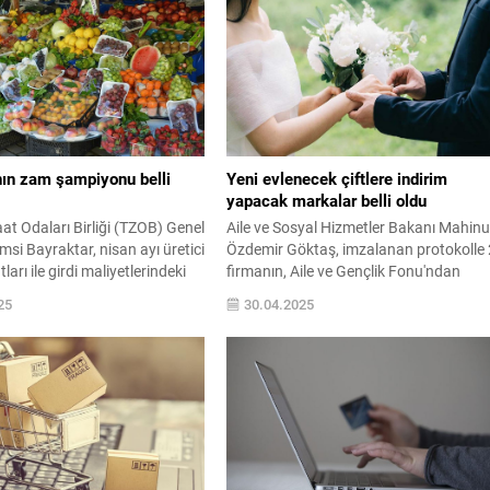
yaptığı açıklamada 'Belli ürün grupları
bu sene sıkıntı yaşayacağımız anlaşılıyo
ifadelerini kullandı.
nın zam şampiyonu belli
Yeni evlenecek çiftlere indirim
yapacak markalar belli oldu
aat Odaları Birliği (TZOB) Genel
Aile ve Sosyal Hizmetler Bakanı Mahinu
si Bayraktar, nisan ayı üretici
Özdemir Göktaş, imzalanan protokolle
ları ile girdi maliyetlerindeki
firmanın, Aile ve Gençlik Fonu'ndan
ilişkin, "Nisan ayında üretici ve
yararlanan evlenecek gençlere yüzde 5 i
25
30.04.2025
ındaki fiyat farkı en fazla
yüzde 35 arasında özel indirimler
ile havuçta görüldü. Havuçtaki
sağlayacağını duyurdu.
nı yüzde 230 ile marul, yüzde
u soğan, yüzde 219 ile kuru...