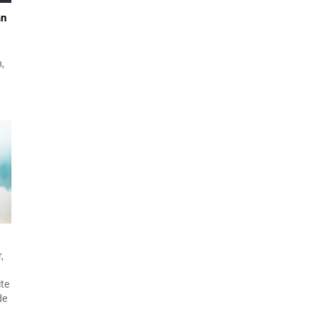
an
n,
ş
e
,
ite
de