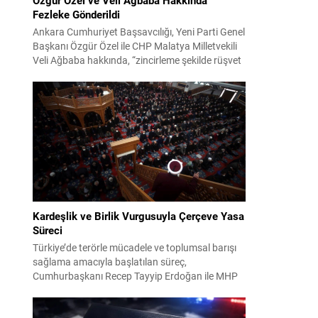
Fezleke Gönderildi
Ankara Cumhuriyet Başsavcılığı, Yeni Parti Genel
Başkanı Özgür Özel ile CHP Malatya Milletvekili
Veli Ağbaba hakkında, “zincirleme şekilde rüşvet
almak” suçlamasıyla düzenlenen fezlekeleri
Adalet Bakanlığı’na sevk etti. Fezlekeler, 31 Mart
2024 yerel seçimleri ve 4-5 Kasım 2023’teki CHP
38. Olağan Kurultayı sürecine ilişkin iddiaları
kapsıyor. Daha önce Antalya ve İstanbul...
Kardeşlik ve Birlik Vurgusuyla Çerçeve Yasa
Süreci
Türkiye’de terörle mücadele ve toplumsal barışı
sağlama amacıyla başlatılan süreç,
Cumhurbaşkanı Recep Tayyip Erdoğan ile MHP
Lideri Devlet Bahçeli’nin ortak girişimleriyle yeni
bir döneme girdi. Yaklaşık iki yıldır devam eden