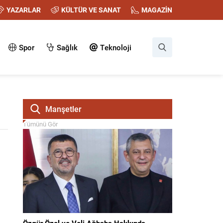
YAZARLAR
KÜLTÜR VE SANAT
MAGAZİN
Spor
Sağlık
Teknoloji
Manşetler
Tümünü Gör
Özgür Özel ve Veli Ağbaba Hakkında