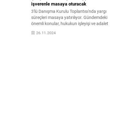
işverenle masaya oturacak
3'lü Danışma Kurulu Toplantısı'nda yargı
süreçleri masaya yatırılıyor. Gündemdeki
önemli konular, hukukun işleyişi ve adalet
sistemindeki yenilikler hakkında detaylı
26.11.2024
bilgi ve tartışmalar için bizi takip edin.