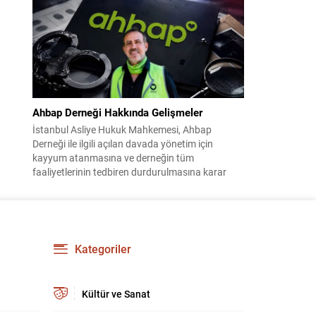
çalışmaların ardından şimdi sürecin yasal zemini,
12 maddelik bir çerçeve yasa ile şekillendiriliyor.
Bugün komisyonda görüşülecek olan bu yasa
taslağı,...
Ahbap Derneği Hakkında Gelişmeler
İstanbul Asliye Hukuk Mahkemesi, Ahbap
Derneği ile ilgili açılan davada yönetim için
kayyum atanmasına ve derneğin tüm
faaliyetlerinin tedbiren durdurulmasına karar
verdi. Daha önce mali denetim amaçlı kayyum
kararı verilmiş olup son adım doğrudan yönetime
ilişkin bir tedbir niteliği taşıyor. İstanbul Emniyet
Müdürlüğü Mali Suçlarla Mücadele Şube
Müdürlüğü ve İstanbul...
Kategoriler
Kültür ve Sanat