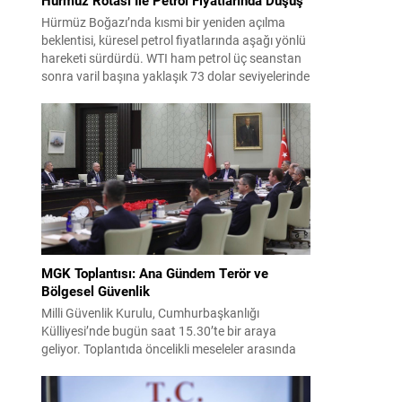
Hürmüz Boğazı’nda kısmi bir yeniden açılma
beklentisi, küresel petrol fiyatlarında aşağı yönlü
hareketi sürdürdü. WTI ham petrol üç seanstan
sonra varil başına yaklaşık 73 dolar seviyelerinde
işlem görürken, Türkiye piyasalarının takip ettiği
Brent petrol ise yaklaşık 78 dolar civarındaydı.
İran ile Umman arasında varılan ve Hürmüz
üzerinden alternatif bir nakliye...
MGK Toplantısı: Ana Gündem Terör ve
Bölgesel Güvenlik
Milli Güvenlik Kurulu, Cumhurbaşkanlığı
Külliyesi’nde bugün saat 15.30’te bir araya
geliyor. Toplantıda öncelikli meseleler arasında
terörle mücadele ve sahadaki son gelişmeler yer
alıyor. Meclis’e sunulan Terörsüz Türkiye Kanun