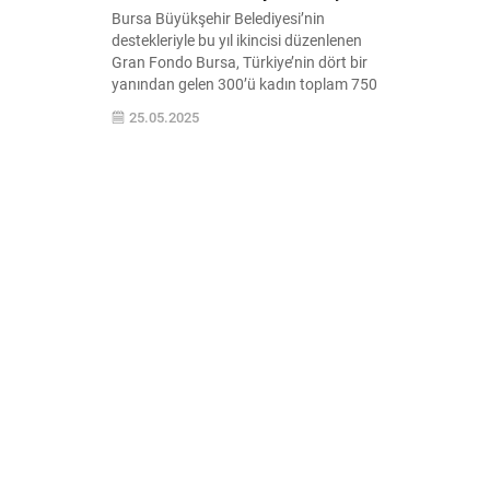
Bursa Büyükşehir Belediyesi’nin
destekleriyle bu yıl ikincisi düzenlenen
Gran Fondo Bursa, Türkiye’nin dört bir
yanından gelen 300’ü kadın toplam 750
bisiklet sporcusunun katılımıyla başladı.
25.05.2025
Bursa Valiliği’nin himayelerinde, Bursa
Büyükşehir Belediyesi ana
sponsorluğunda, İl Gençlik ve Spor
Müdürlüğü koordinasyonunda ve Türkiye
Bisiklet Federasyonu onayıyla
düzenlenen Gran Fondo Bursa, birçok
farklı kentten...