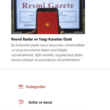
Teklifi çerçevesinde, örgütün silah bırakma
sürecinin mevcut durumu ve istihbarat raporları
detaylı şekilde değerlendirilecek. Ayrıca,
yürütülen operasyonlar ve koordinasyon
mekanizmaları masada olacak....
Resmî İlanlar ve Yargı Kararları Özeti
Bu bölümde çeşitli resmî duyurular, yönetmelikler
ve yargı kararlarına ilişkin özet bilgiler
sunulmaktadır. İlgili metinler, uygulamaya ilişkin
temel noktaları ve yayımlanan düzenlemelerin
kısa açıklamalarını içerir. Aşağıdaki içerik, farklı
kategorilerdeki kararların ve ilânların kolay
okunur biçimde düzenlenmiş hâlidir. Önemli
başlıklar kalın ve altı çizili şekilde vurgulanmıştır;
böylece dikkat çeken maddeler çabuk...
Kategoriler
Kültür ve Sanat