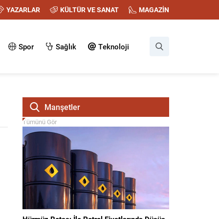
YAZARLAR
KÜLTÜR VE SANAT
MAGAZİN
Spor
Sağlık
Teknoloji
Manşetler
Tümünü Gör
Hürmüz Rotası İle Petrol Fiyatlarında Düşüş