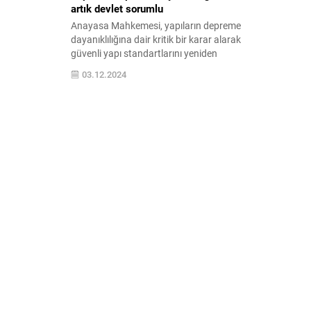
artık devlet sorumlu
Anayasa Mahkemesi, yapıların depreme
dayanıklılığına dair kritik bir karar alarak
güvenli yapı standartlarını yeniden
değerlendiriyor. Bu önemli kararın inşaat
03.12.2024
ve mimarlık sektörüne etkilerini keşfedin.