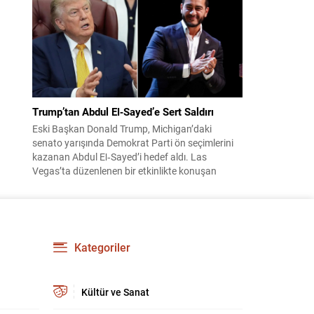
suçundan re’sen soruşturma başlatıldı. Özkök,
hakkındaki soruşturma kapsamında
Çağlayan’daki İstanbul Adalet Sarayı’na giderek
savcılığa ifade verdi. İfadesinin ardından
adliyeden ayrıldığı bildirildi. Programdaki sözleri
ve savunması...
Trump’tan Abdul El‑Sayed’e Sert Saldırı
Eski Başkan Donald Trump, Michigan’daki
senato yarışında Demokrat Parti ön seçimlerini
kazanan Abdul El‑Sayed’i hedef aldı. Las
Vegas’ta düzenlenen bir etkinlikte konuşan
Trump, El‑Sayed’i İsrail ve Yahudi toplumuna
karşı olumsuz duygular taşıyan bir kişi olmakla
suçladı ve onu “komünist” olarak nitelendirdi.
Trump, konuşmasında El‑Sayed’in “Yahudilerden
nefret ettiğini” öne sürerek, bu...
Kategoriler
Kültür ve Sanat