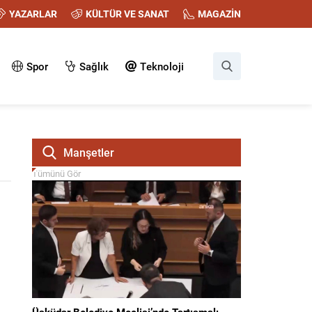
YAZARLAR
KÜLTÜR VE SANAT
MAGAZİN
Spor
Sağlık
Teknoloji
Manşetler
Tümünü Gör
Üsküdar Belediye Meclisi’nde Tartışmalı