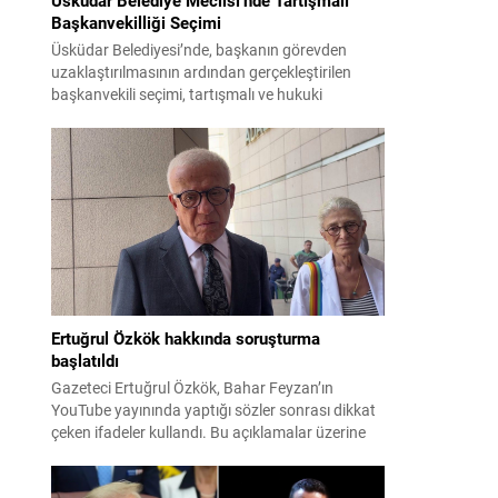
Başkanvekilliği Seçimi
Üsküdar Belediyesi’nde, başkanın görevden
uzaklaştırılmasının ardından gerçekleştirilen
başkanvekili seçimi, tartışmalı ve hukuki
itirazlara konu olacak uygulamalarla gündeme
geldi. Yapılan oylamada usul ve gizlilikle ilgili
ciddi iddialar ortaya atıldı; bazı oyların geçersiz
sayılması ve meclis içindeki yönlendirmeler
kamuoyunda tepkilere yol açtı. Seçim sürecinde
yaşanan gelişmeler, parti grupları arasındaki
gerilimi artırdı. CHP’nin...
Ertuğrul Özkök hakkında soruşturma
başlatıldı
Gazeteci Ertuğrul Özkök, Bahar Feyzan’ın
YouTube yayınında yaptığı sözler sonrası dikkat
çeken ifadeler kullandı. Bu açıklamalar üzerine
İstanbul Cumhuriyet Başsavcılığı tarafından
Özkök hakkında ‘Cumhurbaşkanına hakaret’