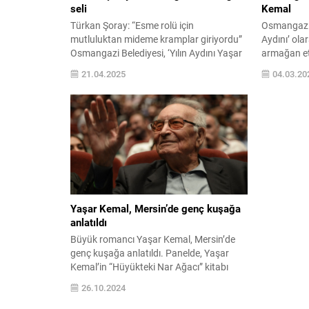
seli
Kemal
Türkan Şoray: “Esme rolü için
Osmangazi B
mutluluktan mideme kramplar giriyordu”
Aydını’ ola
Osmangazi Belediyesi, ‘Yılın Aydını Yaşar
armağan et
Kemal’ etkinlikleri kapsamında Türk
11 deneme, 
21.04.2025
04.03.20
sinemasının efsanevi ismi Türkan Şoray’ı
alanında bi
sevenleriyle buluşturdu. Türk edebiyatının
Kemal’in mi
önde gelen yazarlarından Yaşar Kemal’i
düzenlenece
2025 yılında ‘Yılın Aydını’ olarak belirleyen
gelecek kuş
Osmangazi Belediyesi, yıl boyunca
Osmangazi 
düzenlediği etkinliklerle büyük ustanın
Aydın, 2025 
mirasını yaşatıyor. Edebiyata
kazandırdığı...
Yaşar Kemal, Mersin’de genç kuşağa
anlatıldı
Büyük romancı Yaşar Kemal, Mersin’de
genç kuşağa anlatıldı. Panelde, Yaşar
Kemal’in “Hüyükteki Nar Ağacı” kitabı
üzerinden tarımda makineleşmenin
26.10.2024
doğayı nasıl etkilediği ve yazarın anıları ile
yaşantısına dair bilgiler aktarıldı.