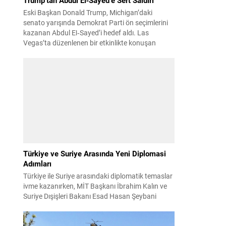
Eski Başkan Donald Trump, Michigan’daki
senato yarışında Demokrat Parti ön seçimlerini
kazanan Abdul El‑Sayed’i hedef aldı. Las
Vegas’ta düzenlenen bir etkinlikte konuşan
Trump, El‑Sayed’i İsrail ve Yahudi toplumuna
karşı olumsuz duygular taşıyan bir kişi olmakla
ın
suçladı ve onu “komünist” olarak nitelendirdi.
ne
Trump, konuşmasında El‑Sayed’in “Yahudilerden
r.
nefret ettiğini” öne sürerek, bu...
Türkiye ve Suriye Arasında Yeni Diplomasi
Adımları
Türkiye ile Suriye arasındaki diplomatik temaslar
ivme kazanırken, MİT Başkanı İbrahim Kalın ve
Suriye Dışişleri Bakanı Esad Hasan Şeybani
Ankara’da bir araya geldi. Görüşmede iki ülke
arasındaki iş birliği imkanları ve bölgesel istikrar