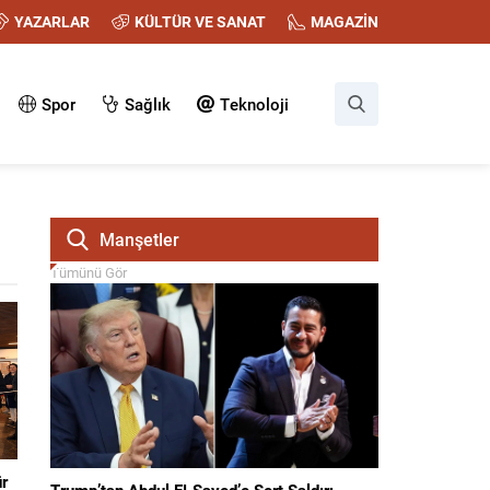
YAZARLAR
KÜLTÜR VE SANAT
MAGAZİN
Spor
Sağlık
Teknoloji
Manşetler
Tümünü Gör
ür
Trump’tan Abdul El‑Sayed’e Sert Saldırı