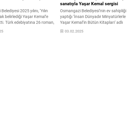
sanatıyla Yaşar Kemal sergisi
elediyesi 2025 yılını, ‘Yılın
Osmangazi Belediyesi’nin ev sahipliği
rak belirlediği Yaşar Kemal’e
yaptığı ‘İnsan Dünyadır Minyatürlerle
ti. Türk edebiyatına 26 roman,
Yaşar Kemal’in Bütün Kitapları’ adlı
9 röportaj, 2 öykü ve şiir
minyatür sergisi, düzenlenen törenle
25
03.02.2025
rçok eseri bırakan Yaşar
sanatseverlerin ziyaretine açıldı.
rası, yıl boyunca
Osmangazi Belediyesi, Türk Edebiyatın
k etkinlikler ile yaşatılacak ve
çınarı Yaşar Kemal’in 57 eserini dört se
aklara aktarılacak.
içerisinde minyatür sanatına yansıtan D
Belediye Başkanı Erkan
Figen Gürsoy’un ‘İnsan Dünyadır
yılında ‘Yılın Aydını’...
Minyatürlerle Yaşar Kemal’in Bütün
Kitapları’ adlı minyatür sergisini,
Bursalılar ile...