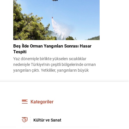
konuları detaylı şekilde ele alındı. Taraflar, komşu
ülkelerle ilişkilerin güçlendirilmesinin gerekliliği
üzerinde mutabık kaldı; ayrıca Suriye-Lübnan
ilişkilerine...
Beş İlde Orman Yangınları Sonrası Hasar
Tespiti
Yaz dönemiyle birlikte yükselen sıcaklıklar
nedeniyle Türkiye’nin çeşitli bölgelerinde orman
yangınları çıktı. Yetkililer, yangınların büyük
ölçüde kontrol altına alınmasına rağmen riskin
sürmesi nedeniyle vatandaşları dikkatli olmaya
çağırıyor. Çevre, Şehircilik ve İklim Değişikliği
Bakanı Murat Kurum, beş ilde yapılan hasar
tespitlerinin sonuçlarını paylaştı ve etkilenenlerin
Kategoriler
yanında olunacağını vurguladı. Kayıtlar ve
tespit...
Kültür ve Sanat