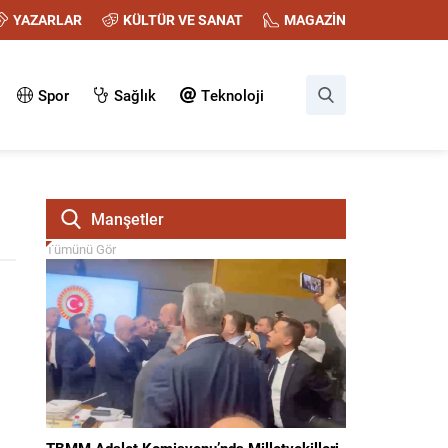
YAZARLAR
KÜLTÜR VE SANAT
MAGAZİN
Spor
Sağlık
Teknoloji
Manşetler
Tümünü Gör
TBMM Adalet Komisyonu’nda Milletvekilleri