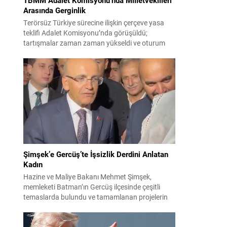
Arasında Gerginlik
Terörsüz Türkiye sürecine ilişkin çerçeve yasa
teklifi Adalet Komisyonu’nda görüşüldü;
tartışmalar zaman zaman yükseldi ve oturum
kısa süreliğine kesintiye uğradı. Komisyon
çalışmalarında kimi milletvekilleri arasında sözlü
gerilim yaşandı, daha sonra fiziksel arbede çıktı.
Görüşme sırasında İyi Parti ile MHP milletvekilleri
arasında söz düellosu başladı; taraflar birbirlerini
sert ifadelerle eleştirdi. Tartışma...
Şimşek’e Gercüş’te İşsizlik Derdini Anlatan
Kadın
Hazine ve Maliye Bakanı Mehmet Şimşek,
memleketi Batman’ın Gercüş ilçesinde çeşitli
temaslarda bulundu ve tamamlanan projelerin
açılış törenlerine katıldı. Ziyareti sırasında, bölge
sakinleriyle sohbet ettiği esnada bir yaşlı kadının