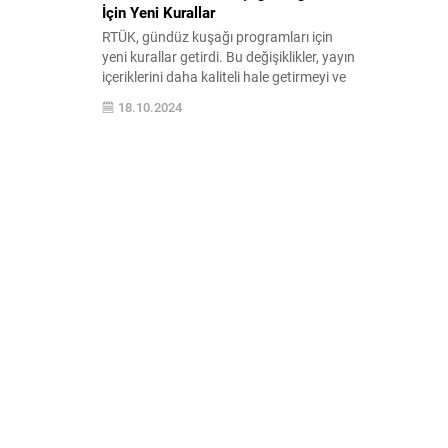
İçin Yeni Kurallar
RTÜK, gündüz kuşağı programları için
yeni kurallar getirdi. Bu değişiklikler, yayın
içeriklerini daha kaliteli hale getirmeyi ve
izleyicilere daha iyi bir deneyim sunmayı
18.10.2024
amaçlıyor. Detaylar için hemen göz atın!