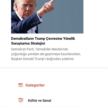
çocuklarının işsizliğine dair yakınmasını dinledi.
Kadının dertlerini Kürtçe olarak doğrudan Bakan
Şimşek’e aktarması, orada bulunanların ilgisini
çekti. Şimşek ise samimi bir...
Demokratların Trump Çevresine Yönelik
Soruşturma Stratejisi
Demokrat Parti, Temsilciler Meclisi’nde
çoğunluğu yeniden ele geçirmeye hazırlanırken,
Başkan Donald Trump’ı doğrudan azletme
yoluna gitmek yerine, onun siyasi ve ticari ağını
hedef alan kapsamlı soruşturmalar yürütmeyi
planlıyor. Parti yöneticileri ve komisyon
danışmanları, şirketler, yükleniciler ve finans
kuruluşları üzerinden belge ve tanıklık toplama
Kategoriler
yöntemlerini değerlendiriyor. Demokratlar, Beyaz
Saray’la doğrudan çatışmaya...
Kültür ve Sanat