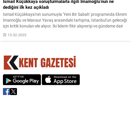
İsmail Küçükkaya soruşturmalarla ilgili İmamoğlu’nun ne
dediğini ilk kez açıkladı
İsmail Küçükkaya'nın sunumuyla 'Yeni Bir Sabah' programında Ekrem
İmamoğlu ve Mansur Yavaş arasındaki tartışma, İstanbul'un geleceği
için kritik konuları ele alıyor. İki liderin fikir alışverişi ve gündeme dair
yorumlarıyla dolu bu programı kaçırmayın!
13.02.2025