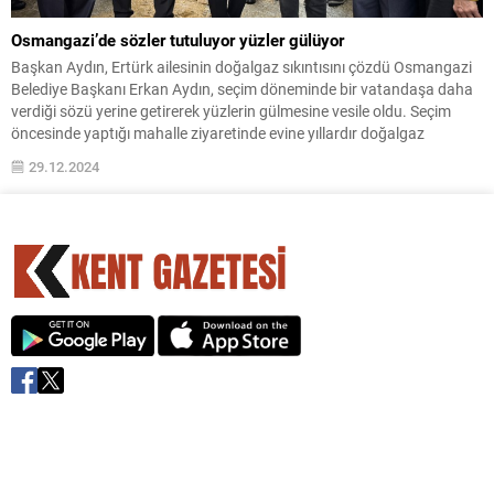
Osmangazi’de sözler tutuluyor yüzler gülüyor
Başkan Aydın, Ertürk ailesinin doğalgaz sıkıntısını çözdü Osmangazi
Belediye Başkanı Erkan Aydın, seçim döneminde bir vatandaşa daha
verdiği sözü yerine getirerek yüzlerin gülmesine vesile oldu. Seçim
öncesinde yaptığı mahalle ziyaretinde evine yıllardır doğalgaz
bağlatamadığı için zorluklar yaşadıklarını aktaran Ertürk ailesinin bu
29.12.2024
sıkıntısını gideren Başkan Aydın, evde doğalgaz yanmaya başladığı
ilk...