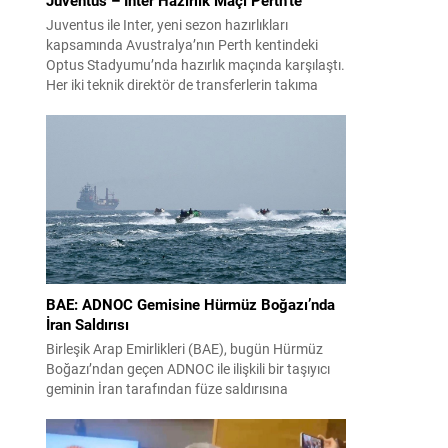
Juventus ile Inter, yeni sezon hazırlıkları
kapsamında Avustralya’nın Perth kentindeki
Optus Stadyumu’nda hazırlık maçında karşılaştı.
Her iki teknik direktör de transferlerin takıma
uyumunu ve oyuncuların fiziksel durumunu
değerlendirmek için bu mücadeleyi kritik bir
prova olarak kullandı. Karşılaşmada iki Türk
futbolcu sahada yer aldı: Juventus’ta Kenan
Yıldız ilk 11’de görev alırken,...
BAE: ADNOC Gemisine Hürmüz Boğazı’nda
İran Saldırısı
Birleşik Arap Emirlikleri (BAE), bugün Hürmüz
Boğazı’ndan geçen ADNOC ile ilişkili bir taşıyıcı
geminin İran tarafından füze saldırısına
uğradığını duyurdu. Yetkililer olayın kontrol altına
alındığını bildirirken saldırıyı kınadı ve Tahran’ı