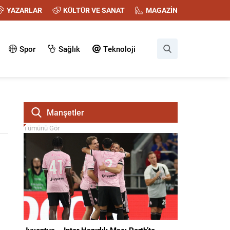
YAZARLAR
KÜLTÜR VE SANAT
MAGAZİN
Spor
Sağlık
Teknoloji
Manşetler
Tümünü Gör
Juventus – Inter Hazırlık Maçı Perth’te