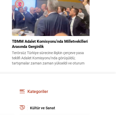
korsanlıkla suçladı. WAM ajansının aktardığı ilk
açıklamada, ADNOC’a ait bir geminin sabah
saatlerinde hedef alındığı belirtildi; ilerleyen
dakikalarda ise BAE...
TBMM Adalet Komisyonu’nda Milletvekilleri
Arasında Gerginlik
Terörsüz Türkiye sürecine ilişkin çerçeve yasa
teklifi Adalet Komisyonu’nda görüşüldü;
tartışmalar zaman zaman yükseldi ve oturum
kısa süreliğine kesintiye uğradı. Komisyon
çalışmalarında kimi milletvekilleri arasında sözlü
gerilim yaşandı, daha sonra fiziksel arbede çıktı.
Görüşme sırasında İyi Parti ile MHP milletvekilleri
arasında söz düellosu başladı; taraflar birbirlerini
Kategoriler
sert ifadelerle eleştirdi. Tartışma...
Kültür ve Sanat