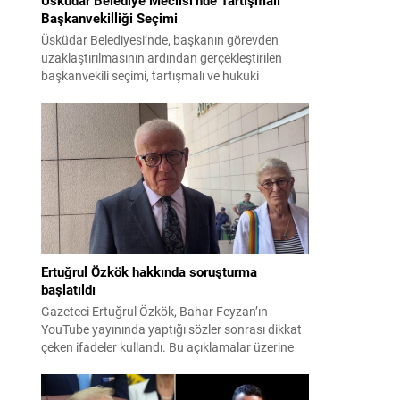
Başkanvekilliği Seçimi
Üsküdar Belediyesi’nde, başkanın görevden
uzaklaştırılmasının ardından gerçekleştirilen
başkanvekili seçimi, tartışmalı ve hukuki
itirazlara konu olacak uygulamalarla gündeme
geldi. Yapılan oylamada usul ve gizlilikle ilgili
ciddi iddialar ortaya atıldı; bazı oyların geçersiz
sayılması ve meclis içindeki yönlendirmeler
kamuoyunda tepkilere yol açtı. Seçim sürecinde
yaşanan gelişmeler, parti grupları arasındaki
gerilimi artırdı. CHP’nin...
Ertuğrul Özkök hakkında soruşturma
başlatıldı
Gazeteci Ertuğrul Özkök, Bahar Feyzan’ın
YouTube yayınında yaptığı sözler sonrası dikkat
çeken ifadeler kullandı. Bu açıklamalar üzerine
İstanbul Cumhuriyet Başsavcılığı tarafından
Özkök hakkında ‘Cumhurbaşkanına hakaret’