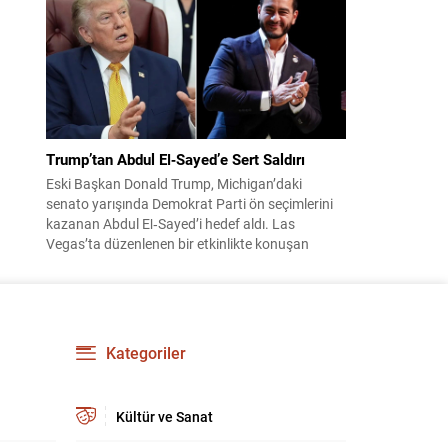
suçundan re’sen soruşturma başlatıldı. Özkök,
hakkındaki soruşturma kapsamında
Çağlayan’daki İstanbul Adalet Sarayı’na giderek
savcılığa ifade verdi. İfadesinin ardından
adliyeden ayrıldığı bildirildi. Programdaki sözleri
ve savunması...
Trump’tan Abdul El‑Sayed’e Sert Saldırı
Eski Başkan Donald Trump, Michigan’daki
senato yarışında Demokrat Parti ön seçimlerini
kazanan Abdul El‑Sayed’i hedef aldı. Las
Vegas’ta düzenlenen bir etkinlikte konuşan
Trump, El‑Sayed’i İsrail ve Yahudi toplumuna
karşı olumsuz duygular taşıyan bir kişi olmakla
suçladı ve onu “komünist” olarak nitelendirdi.
Trump, konuşmasında El‑Sayed’in “Yahudilerden
nefret ettiğini” öne sürerek, bu...
Kategoriler
Kültür ve Sanat