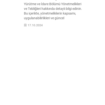
Yürütme ve İdare Bölümü Yönetmelikleri
ve Tebliğleri hakkında detaylı bilgi edinin.
Bu içerikte, yönetmeliklerin kapsamı,
uygulanabilirlikleri ve güncel
düzenlemelerle ilgili önemli ipuçlarına
17.10.2024
ulaşabilirsiniz.