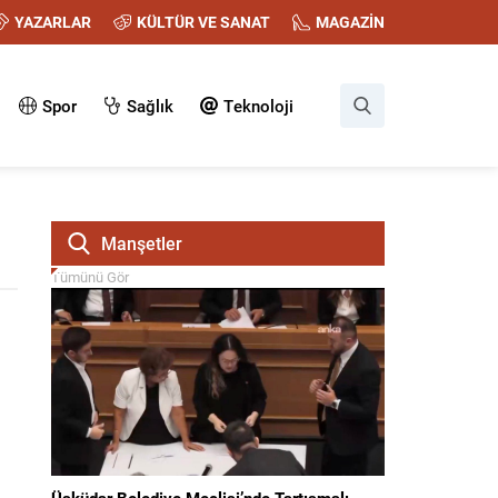
YAZARLAR
KÜLTÜR VE SANAT
MAGAZİN
Spor
Sağlık
Teknoloji
Manşetler
Tümünü Gör
Üsküdar Belediye Meclisi’nde Tartışmalı