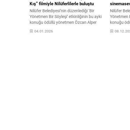
Kış” filmiyle Nilüferlilerle buluştu
sinemasev
Nilüfer Belediyesi’nin düzenlediği ‘Bir
Nilüfer Bele
Yönetmen Bir Söyleşi’ etkinliğinin bu ayki
Yönetmen Bi
konuğu ödüllü yönetmen Özcan Alper
konuğu ödü
oldu. Yönetmenin son filmi ‘Erken Kış’ın
oldu. Esmer
04.01.2026
08.12.20
gösterildiği geceye katılan Nilüfer
gösterimiy
Belediye Başkanı Şadi Özdemir, sanatın
izleyicilerle
birleştirici gücüyle Nilüferlileri
söyleşiyle d
buluşturmaya devam edeceklerini
sinemasever
söyledi. Nilüfer Belediyesi, kentin kültür
yönetmenle
sanat yaşamını zenginleştiren
Konak Kültü
etkinliklerine Konak Kültürevi’nde devam
Yönetmen Bi
ediyor. Sinemaseverleri...