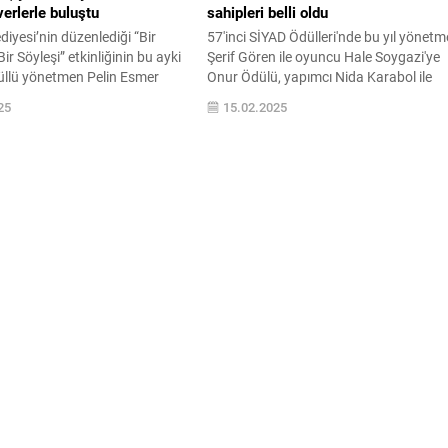
erlerle buluştu
sahipleri belli oldu
diyesi’nin düzenlediği “Bir
57'inci SİYAD Ödülleri'nde bu yıl yönet
r Söyleşi” etkinliğinin bu ayki
Şerif Gören ile oyuncu Hale Soygazi'ye
llü yönetmen Pelin Esmer
Onur Ödülü, yapımcı Nida Karabol ile
’in “O da Bir Şey mi?” filminin
yönetmen Muzaffer Hiçdurmaz'a ise
25
15.02.2025
le başlayan gece, yönetmenin
Emek Ödülü verilecek.
 gerçekleştirdiği keyifli
evam etti. Nilüfer Belediyesi,
leri ödüllü yapımlar ve usta
rle buluşturmayı sürdürüyor.
revi’nde gerçekleştirilen “Bir
r Söyleşi”...