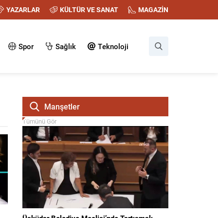
YAZARLAR
KÜLTÜR VE SANAT
MAGAZİN
Spor
Sağlık
Teknoloji
Manşetler
Tümünü Gör
Üsküdar Belediye Meclisi’nde Tartışmalı