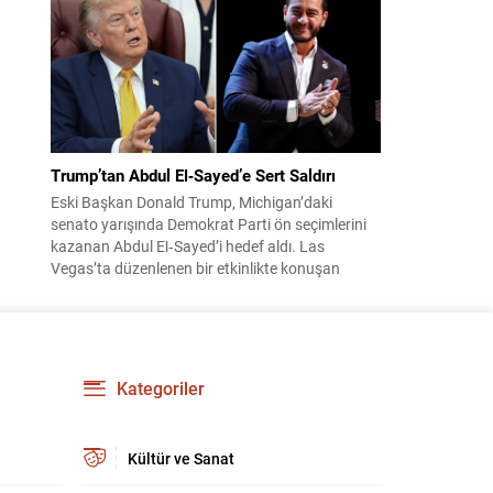
suçundan re’sen soruşturma başlatıldı. Özkök,
hakkındaki soruşturma kapsamında
Çağlayan’daki İstanbul Adalet Sarayı’na giderek
savcılığa ifade verdi. İfadesinin ardından
adliyeden ayrıldığı bildirildi. Programdaki sözleri
ve savunması...
Trump’tan Abdul El‑Sayed’e Sert Saldırı
Eski Başkan Donald Trump, Michigan’daki
senato yarışında Demokrat Parti ön seçimlerini
kazanan Abdul El‑Sayed’i hedef aldı. Las
Vegas’ta düzenlenen bir etkinlikte konuşan
Trump, El‑Sayed’i İsrail ve Yahudi toplumuna
karşı olumsuz duygular taşıyan bir kişi olmakla
suçladı ve onu “komünist” olarak nitelendirdi.
Trump, konuşmasında El‑Sayed’in “Yahudilerden
nefret ettiğini” öne sürerek, bu...
Kategoriler
Kültür ve Sanat