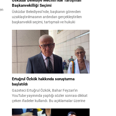
Başkanvekilliği Seçimi
men
Üsküdar Belediyesi’nde, başkanın görevden
uzaklaştırılmasının ardından gerçekleştirilen
başkanvekili seçimi, tartışmalı ve hukuki
itirazlara konu olacak uygulamalarla gündeme
geldi. Yapılan oylamada usul ve gizlilikle ilgili
ciddi iddialar ortaya atıldı; bazı oyların geçersiz
sayılması ve meclis içindeki yönlendirmeler
kamuoyunda tepkilere yol açtı. Seçim sürecinde
yaşanan gelişmeler, parti grupları arasındaki
gerilimi artırdı. CHP’nin...
Ertuğrul Özkök hakkında soruşturma
başlatıldı
Gazeteci Ertuğrul Özkök, Bahar Feyzan’ın
YouTube yayınında yaptığı sözler sonrası dikkat
çeken ifadeler kullandı. Bu açıklamalar üzerine
İstanbul Cumhuriyet Başsavcılığı tarafından
Özkök hakkında ‘Cumhurbaşkanına hakaret’