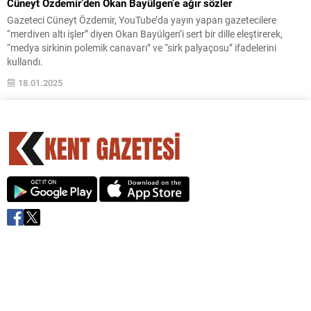
Cüneyt Özdemir’den Okan Bayülgen’e ağır sözler
Gazeteci Cüneyt Özdemir, YouTube’da yayın yapan gazetecilere
“merdiven altı işler” diyen Okan Bayülgen’i sert bir dille eleştirerek,
“medya sirkinin polemik canavarı” ve “sirk palyaçosu” ifadelerini
kullandı.
18.01.2025