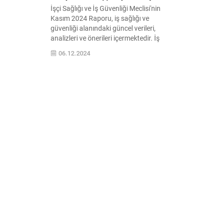
İşçi Sağlığı ve İş Güvenliği Meclisi'nin
Kasım 2024 Raporu, iş sağlığı ve
güvenliği alanındaki güncel verileri,
analizleri ve önerileri içermektedir. İş
kazalarının önlenmesi ve işçi sağlığının
06.12.2024
korunması adına önemli bilgiler
sunmaktadır.