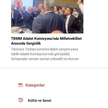
korsanlıkla suçladı. WAM ajansının aktardığı ilk
açıklamada, ADNOC’a ait bir geminin sabah
saatlerinde hedef alındığı belirtildi; ilerleyen
dakikalarda ise BAE...
TBMM Adalet Komisyonu’nda Milletvekilleri
Arasında Gerginlik
Terörsüz Türkiye sürecine ilişkin çerçeve yasa
teklifi Adalet Komisyonu’nda görüşüldü;
tartışmalar zaman zaman yükseldi ve oturum
kısa süreliğine kesintiye uğradı. Komisyon
çalışmalarında kimi milletvekilleri arasında sözlü
gerilim yaşandı, daha sonra fiziksel arbede çıktı.
Görüşme sırasında İyi Parti ile MHP milletvekilleri
arasında söz düellosu başladı; taraflar birbirlerini
Kategoriler
sert ifadelerle eleştirdi. Tartışma...
Kültür ve Sanat