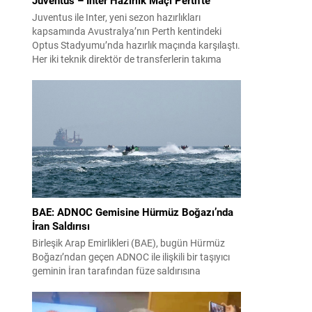
Juventus ile Inter, yeni sezon hazırlıkları
kapsamında Avustralya’nın Perth kentindeki
Optus Stadyumu’nda hazırlık maçında karşılaştı.
Her iki teknik direktör de transferlerin takıma
uyumunu ve oyuncuların fiziksel durumunu
değerlendirmek için bu mücadeleyi kritik bir
prova olarak kullandı. Karşılaşmada iki Türk
futbolcu sahada yer aldı: Juventus’ta Kenan
Yıldız ilk 11’de görev alırken,...
BAE: ADNOC Gemisine Hürmüz Boğazı’nda
İran Saldırısı
Birleşik Arap Emirlikleri (BAE), bugün Hürmüz
Boğazı’ndan geçen ADNOC ile ilişkili bir taşıyıcı
geminin İran tarafından füze saldırısına
uğradığını duyurdu. Yetkililer olayın kontrol altına
alındığını bildirirken saldırıyı kınadı ve Tahran’ı