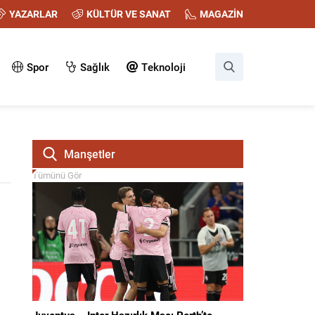
YAZARLAR
KÜLTÜR VE SANAT
MAGAZİN
Spor
Sağlık
Teknoloji
Manşetler
Tümünü Gör
Juventus – Inter Hazırlık Maçı Perth’te