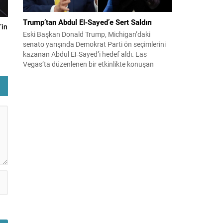
Trump’tan Abdul El‑Sayed’e Sert Saldırı
’in
Eski Başkan Donald Trump, Michigan’daki
senato yarışında Demokrat Parti ön seçimlerini
kazanan Abdul El‑Sayed’i hedef aldı. Las
Vegas’ta düzenlenen bir etkinlikte konuşan
Trump, El‑Sayed’i İsrail ve Yahudi toplumuna
karşı olumsuz duygular taşıyan bir kişi olmakla
suçladı ve onu “komünist” olarak nitelendirdi.
Trump, konuşmasında El‑Sayed’in “Yahudilerden
nefret ettiğini” öne sürerek, bu...