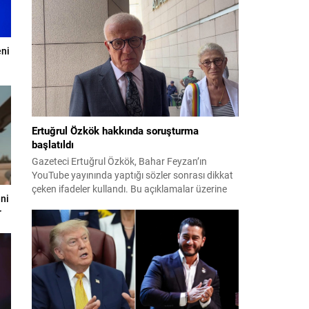
geldi. Yapılan oylamada usul ve gizlilikle ilgili
ciddi iddialar ortaya atıldı; bazı oyların geçersiz
sayılması ve meclis içindeki yönlendirmeler
kamuoyunda tepkilere yol açtı. Seçim sürecinde
eni
yaşanan gelişmeler, parti grupları arasındaki
gerilimi artırdı. CHP’nin...
Ertuğrul Özkök hakkında soruşturma
başlatıldı
Gazeteci Ertuğrul Özkök, Bahar Feyzan’ın
YouTube yayınında yaptığı sözler sonrası dikkat
çeken ifadeler kullandı. Bu açıklamalar üzerine
eni
İstanbul Cumhuriyet Başsavcılığı tarafından
r
Özkök hakkında ‘Cumhurbaşkanına hakaret’
suçundan re’sen soruşturma başlatıldı. Özkök,
hakkındaki soruşturma kapsamında
Çağlayan’daki İstanbul Adalet Sarayı’na giderek
savcılığa ifade verdi. İfadesinin ardından
adliyeden ayrıldığı bildirildi. Programdaki sözleri
ve savunması...