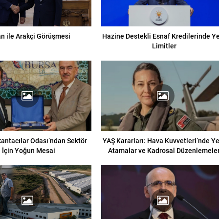
an ile Arakçi Görüşmesi
Hazine Destekli Esnaf Kredilerinde Y
Limitler
antacılar Odası’ndan Sektör
YAŞ Kararları: Hava Kuvvetleri’nde Y
İçin Yoğun Mesai
Atamalar ve Kadrosal Düzenlemele