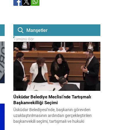
Manşetler
Tümünü Gör
Üsküdar Belediye Meclisi’nde Tartışmalı
Başkanvekilliği Seçimi
Üsküdar Belediyesi’nde, başkanın görevden
uzaklaştırılmasının ardından gerçekleştirilen
başkanvekili seçimi, tartışmalı ve hukuki
itirazlara konu olacak uygulamalarla gündeme