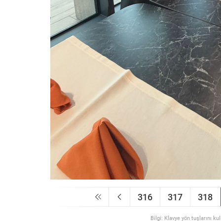
316
317
318
Bilgi: Klavye yön tuşlarını ku