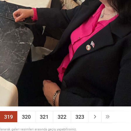
319
320
321
322
323
llanarak galeri resimleri arasında geçiş yapabilirsiniz.