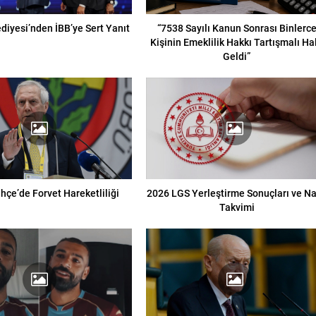
diyesi’nden İBB’ye Sert Yanıt
“7538 Sayılı Kanun Sonrası Binlerc
Kişinin Emeklilik Hakkı Tartışmalı Ha
Geldi”
hçe’de Forvet Hareketliliği
2026 LGS Yerleştirme Sonuçları ve Na
Takvimi