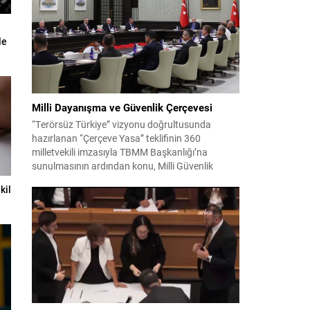
Ekrem İmamoğlu’nun da bulunduğu 53 tutuklu
hakkında tutukluluk hallerinin sürdürülmesine
e
karar verildi. İddialar ve değerlendirilen talepler
le
Soruşturma kapsamında sanıklara yöneltilen...
Milli Dayanışma ve Güvenlik Çerçevesi
“Terörsüz Türkiye” vizyonu doğrultusunda
hazırlanan “Çerçeve Yasa” teklifinin 360
milletvekili imzasıyla TBMM Başkanlığı’na
sunulmasının ardından konu, Milli Güvenlik
Kurulu (MGK) toplantısında ele alınmıştır.
kil
Toplantı sonrası yayımlanan sekiz maddelik
bildiri, ülke güvenliği ve bölgesel gelişmelere dair
değerlendirmeleri içermektedir. Yaklaşık 2 saat
15 dakika süren oturumun sonuç metninde;
terörle mücadele, bölgesel istikrar,...