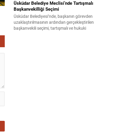
Üsküdar Belediye Meclisi’nde Tartışmalı
Başkanvekilliği Seçimi
Üsküdar Belediyesi’nde, başkanın görevden
uzaklaştırılmasının ardından gerçekleştirilen
başkanvekili seçimi, tartışmalı ve hukuki
itirazlara konu olacak uygulamalarla gündeme
geldi. Yapılan oylamada usul ve gizlilikle ilgili
ciddi iddialar ortaya atıldı; bazı oyların geçersiz
sayılması ve meclis içindeki yönlendirmeler
kamuoyunda tepkilere yol açtı. Seçim sürecinde
yaşanan gelişmeler, parti grupları arasındaki
gerilimi artırdı. CHP’nin...