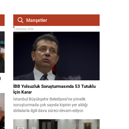
Manşetler
Tümünü Gör
l
İBB Yolsuzluk Soruşturmasında 53 Tutuklu
İçin Karar
İstanbul Büyükşehir Belediyesi’ne yönelik
soruşturmada çok sayıda kişinin yer aldığı
iddialarla ilgili dava süreci devam ediyor.
Mahkeme, savcının görüşünü aldıktan sonra
sanıkların tutukluluk hallerini ayrı ayrı
değerlendirdi. İnceleme sonucunda, aralarında