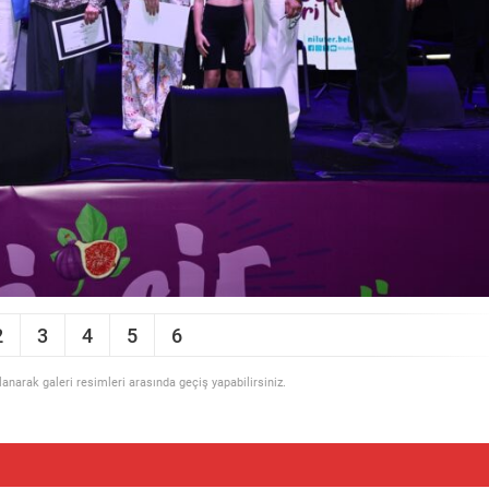
2
3
4
5
6
llanarak galeri resimleri arasında geçiş yapabilirsiniz.