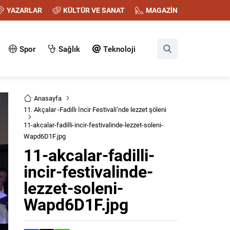
YAZARLAR
KÜLTÜR VE SANAT
MAGAZİN
Spor
Sağlık
Teknoloji
Anasayfa
11. Akçalar -Fadıllı İncir Festivali’nde lezzet şöleni
11-akcalar-fadilli-incir-festivalinde-lezzet-soleni-
Wapd6D1F.jpg
11-akcalar-fadilli-
incir-festivalinde-
lezzet-soleni-
Wapd6D1F.jpg