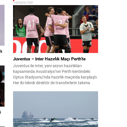
Tümünü Gör
ek
Juventus – Inter Hazırlık Maçı Perth’te
Juventus ile Inter, yeni sezon hazırlıkları
kapsamında Avustralya’nın Perth kentindeki
Optus Stadyumu’nda hazırlık maçında karşılaştı.
Her iki teknik direktör de transferlerin takıma
uyumunu ve oyuncuların fiziksel durumunu
değerlendirmek için bu mücadeleyi kritik bir
prova olarak kullandı. Karşılaşmada iki Türk
futbolcu sahada yer aldı: Juventus’ta Kenan
Yıldız ilk 11’de görev alırken,...
i