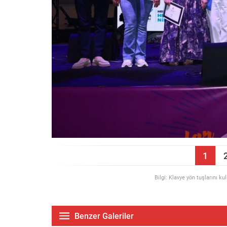
1
Bilgi: Klavye yön tuşlarını ku
Benzer Galeriler