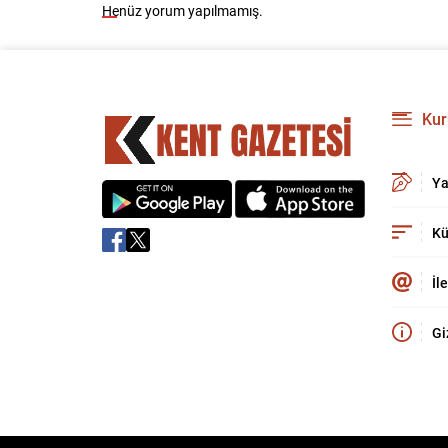
Henüz yorum yapılmamış.
Kur
Ya
Kü
İl
Gi