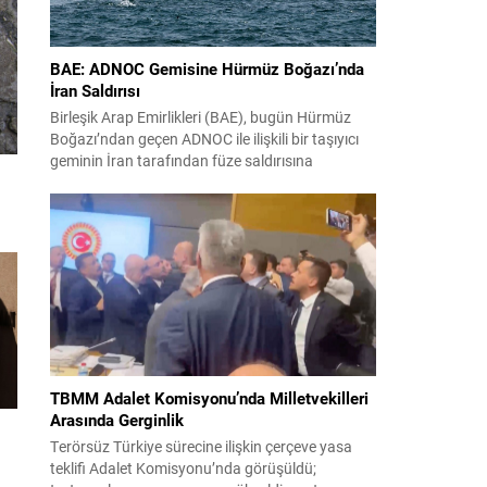
BAE: ADNOC Gemisine Hürmüz Boğazı’nda
İran Saldırısı
Birleşik Arap Emirlikleri (BAE), bugün Hürmüz
Boğazı’ndan geçen ADNOC ile ilişkili bir taşıyıcı
geminin İran tarafından füze saldırısına
uğradığını duyurdu. Yetkililer olayın kontrol altına
alındığını bildirirken saldırıyı kınadı ve Tahran’ı
korsanlıkla suçladı. WAM ajansının aktardığı ilk
açıklamada, ADNOC’a ait bir geminin sabah
saatlerinde hedef alındığı belirtildi; ilerleyen
dakikalarda ise BAE...
TBMM Adalet Komisyonu’nda Milletvekilleri
Arasında Gerginlik
Terörsüz Türkiye sürecine ilişkin çerçeve yasa
teklifi Adalet Komisyonu’nda görüşüldü;