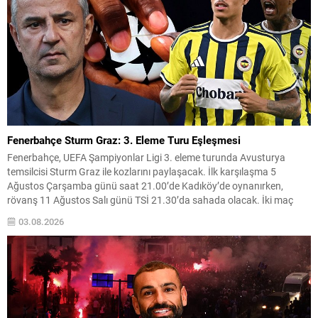
Fenerbahçe Sturm Graz: 3. Eleme Turu Eşleşmesi
Fenerbahçe, UEFA Şampiyonlar Ligi 3. eleme turunda Avusturya
temsilcisi Sturm Graz ile kozlarını paylaşacak. İlk karşılaşma 5
Ağustos Çarşamba günü saat 21.00’de Kadıköy’de oynanırken,
rövanş 11 Ağustos Salı günü TSİ 21.30’da sahada olacak. İki maç
sonunda turu geçen takım, play-off turunda daha önce belirlenen
03.08.2026
eşleşmenin galibiyle karşılaşacak. Kura çekimi İsviçre’nin...