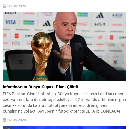
bugün netleşmesini bekliyor. Hazırlık maçlarında istenmeyen sonuçlar
03.08.2026
alan takımlar arasına Rennes de katıldı; Galatasaray ise Fransız
ekibiyle taraftarların transfer protestolarının...
Infantino’nun Dünya Kupası Planı Çöktü
FIFA Başkanı Gianni Infantino, Dünya Kupası’nın bazı ticari haklarını
özel yatırımcılara devretmeyi hedefleyen 4,2 milyar dolarlık planını geri
çekmek zorunda kalarak futbol yönetiminde ciddi bir güven
bunalımına yol açtı. Avrupa’nın futbol otoritesi UEFA ile CONCACAF
gibi konfederasyonlar, Infantino’ya karşı güvenlerini kamuoyuna
02.08.2026
açıkladı ve sürecin şeffaflıktan uzak biçimde yürütüldüğünü ileri
sürdü....