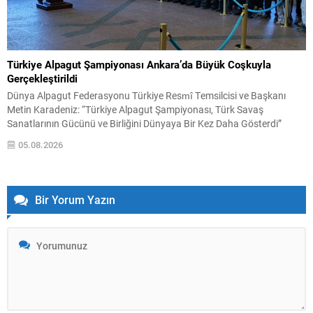
Türkiye Alpagut Şampiyonası Ankara’da Büyük Coşkuyla
Gerçekleştirildi
Dünya Alpagut Federasyonu Türkiye Resmî Temsilcisi ve Başkanı
Metin Karadeniz: “Türkiye Alpagut Şampiyonası, Türk Savaş
Sanatlarının Gücünü ve Birliğini Dünyaya Bir Kez Daha Gösterdi”
Dünya Alpagut Federasyonu Türkiye Resmî Temsilciliği tarafından
05.08.2026
organize edilen 2026 Türkiye Alpagut Şampiyonası, 30 Temmuz–2
Ağustos 2026 tarihleri arasında Ankara Keçiören Taha Akgül Spor
Salonu’nda büyük...
Bir Yorum Yazın