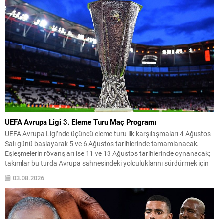
UEFA Avrupa Ligi 3. Eleme Turu Maç Programı
UEFA Avrupa Ligi’nde üçüncü eleme turu ilk karşılaşmaları 4 Ağustos
Salı günü başlayarak 5 ve 6 Ağustos tarihlerinde tamamlanacak.
Eşleşmelerin rövanşları ise 11 ve 13 Ağustos tarihlerinde oynanacak;
takımlar bu turda Avrupa sahnesindeki yolculuklarını sürdürmek için
mücadele edecekler. Beşiktaş, bu turda Çekya temsilcisi Hradec
03.08.2026
Kralove ile eşleşti ve ilk maçını...