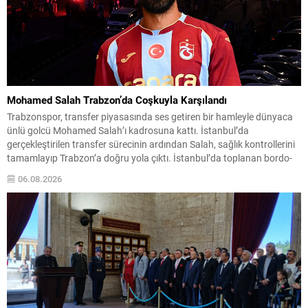
Mohamed Salah Trabzon’da Coşkuyla Karşılandı
Trabzonspor, transfer piyasasında ses getiren bir hamleyle dünyaca
ünlü golcü Mohamed Salah’ı kadrosuna kattı. İstanbul’da
gerçekleştirilen transfer sürecinin ardından Salah, sağlık kontrollerini
tamamlayıp Trabzon’a doğru yola çıktı. İstanbul’da toplanan bordo-
mavili taraftarların sevgi gösterileri eşliğinde karşılanan Mısırlı yıldız,
06.08.2026
kulüp başkanı Ertuğrul Doğan ile birlikte Trabzon’a intikal etti.
Yolculuk ve karşılamada büyük...