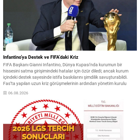
Infantino’ya Destek ve FIFA’daki Kriz
FIFA Başkanı Gianni Infantino, Dünya Kupası’nda kurumun bir
hissesini satma girişimindeki hatalar için özür diledi; ancak kurum
içindeki destek sayesinde istifa baskılarını şimdilik savuşturabildi.
Fas’ta yapılan uzun kriz görüşmelerinin ardından yönetim kurulu
Infantino’ya tam destek verdiğini açıkladı. Sızdırılan plan detayları ve
06.08.2026
ulusal federasyonlara verilen teşvik tekliflerinin ortaya çıkışı, yoğun
eleştirilere...