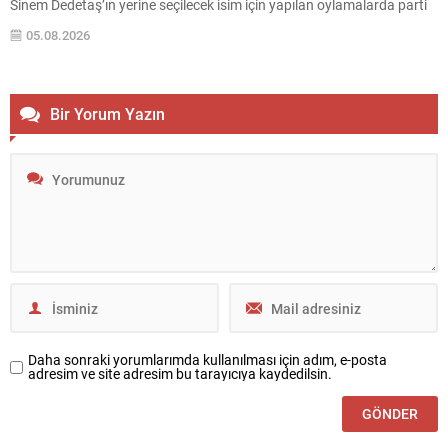
Sinem Dedetaş’ın yerine seçilecek isim için yapılan oylamalarda parti
içi dengeler gündemin merkezine oturdu. CHP’nin adayı Sibel Tan
05.08.2026
Çetinkaya ile AK Parti’nin adayı Dündar Ziya Gültekin arasında
geçen...
Bir Yorum Yazın
Daha sonraki yorumlarımda kullanılması için adım, e-posta
adresim ve site adresim bu tarayıcıya kaydedilsin.