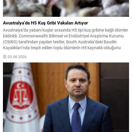
Avustralya’da H5 Kuş Gribi Vakaları Artıyor
Avustralya’da yabani kuşlar arasında H5 tipi kuş gribine bağlı ölümler
bildirildi. Commonwealth Bilimsel ve Endüstriyel Araştırma Kurumu
(CSIRO) tarafından yapılan testler, South Australia’daki Baudin
Kayalıkları’nda tespit edilen toplu ölümlerin H5 kaynaklı olduğunu
doğruladı. Vaka teyitleri sadece South Australia ile sınırlı kalmadı;
03.08.2026
Western Australia, New South Wales, Queensland ve Victoria’da da...