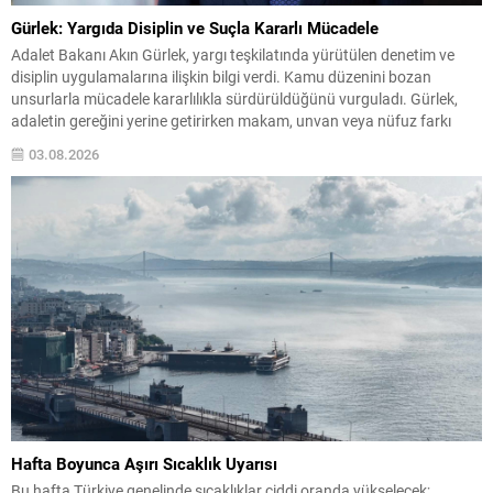
Gürlek: Yargıda Disiplin ve Suçla Kararlı Mücadele
Adalet Bakanı Akın Gürlek, yargı teşkilatında yürütülen denetim ve
disiplin uygulamalarına ilişkin bilgi verdi. Kamu düzenini bozan
unsurlarla mücadele kararlılıkla sürdürüldüğünü vurguladı. Gürlek,
adaletin gereğini yerine getirirken makam, unvan veya nüfuz farkı
gözetilmediğini belirtti ve bu yaklaşımın yargı mensupları için de
03.08.2026
geçerli olduğunu söyledi. Denetim ve Disiplin Uygulamaları Hâkim ve...
Hafta Boyunca Aşırı Sıcaklık Uyarısı
Bu hafta Türkiye genelinde sıcaklıklar ciddi oranda yükselecek;