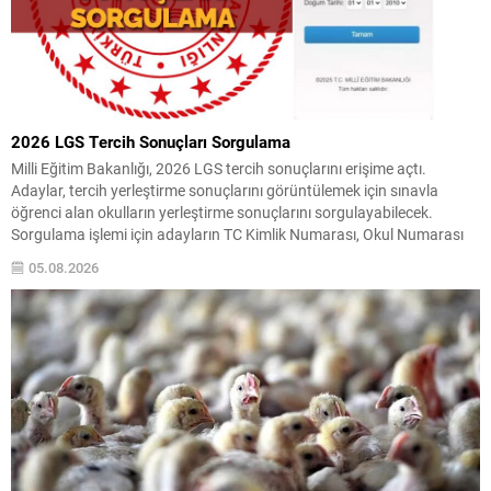
2026 LGS Tercih Sonuçları Sorgulama
Milli Eğitim Bakanlığı, 2026 LGS tercih sonuçlarını erişime açtı.
Adaylar, tercih yerleştirme sonuçlarını görüntülemek için sınavla
öğrenci alan okulların yerleştirme sonuçlarını sorgulayabilecek.
Sorgulama işlemi için adayların TC Kimlik Numarası, Okul Numarası
ve Doğum Tarihi (Gün, Ay, Yıl) bilgilerini ilgili ekrana girerek
05.08.2026
sonuçlarına ulaşmaları yeterlidir. Yerleştirme ve Kontenjanlar LGS
yerleştirme sonuçlarının...