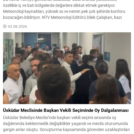
özellikle iç ve batı bölgelerde değerlere dikkat etmek gerekiyor.
Meteoroloji kaynakları, yüksek ısı ve nemin pek çok şehirde konforu
bozacağını bildiriyor. NTV Meteoroloji Editörü Dilek Çalışkan, bazı
bölgelerde geçmiş rekorların görülebileceğini belirtti ve vatandaşları
03.08.2026
önlem almaya çağırdı. Beklenen Hava ve Yangın Riski...
Üsküdar Meclisinde Başkan Vekili Seçiminde Oy Dalgalanması
Üsküdar Belediye Meclisi’nde başkan vekili seçimi sırasında oy
dağılımında beklenmedik değişiklikler yaşandı ve meclis oturumunda
gergin anlar oluştu. Soruşturma kapsamında görevden uzaklaştırılan