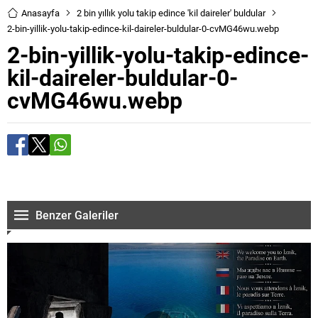
Anasayfa
2 bin yıllık yolu takip edince 'kil daireler' buldular
2-bin-yillik-yolu-takip-edince-kil-daireler-buldular-0-cvMG46wu.webp
2-bin-yillik-yolu-takip-edince-
kil-daireler-buldular-0-
cvMG46wu.webp
Benzer Galeriler