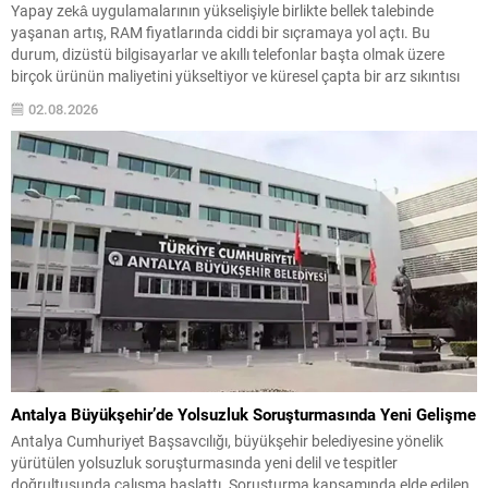
Yapay zekâ uygulamalarının yükselişiyle birlikte bellek talebinde
yaşanan artış, RAM fiyatlarında ciddi bir sıçramaya yol açtı. Bu
durum, dizüstü bilgisayarlar ve akıllı telefonlar başta olmak üzere
birçok ürünün maliyetini yükseltiyor ve küresel çapta bir arz sıkıntısı
riski doğuruyor. Samsung Finans Direktörü’nün işaret ettiği üzere,
02.08.2026
mikroçip tedarikindeki darboğazın 2027’de derinleşmesi ve...
Antalya Büyükşehir’de Yolsuzluk Soruşturmasında Yeni Gelişme
Antalya Cumhuriyet Başsavcılığı, büyükşehir belediyesine yönelik
yürütülen yolsuzluk soruşturmasında yeni delil ve tespitler
doğrultusunda çalışma başlattı. Soruşturma kapsamında elde edilen