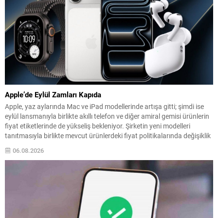
Apple’de Eylül Zamları Kapıda
Apple, yaz aylarında Mac ve iPad modellerinde artışa gitti; şimdi ise
eylül lansmanıyla birlikte akıllı telefon ve diğer amiral gemisi ürünlerin
fiyat etiketlerinde de yükseliş bekleniyor. Şirketin yeni modelleri
tanıtmasıyla birlikte mevcut ürünlerdeki fiyat politikalarında değişiklik
olabileceği konuşuluyor. İddialara göre özellikle iPhone 18 serisinin
06.08.2026
fiyatları dikkat çekici şekilde yükselebilir; bunun...