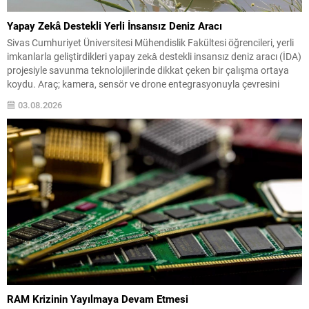
Yapay Zekâ Destekli Yerli İnsansız Deniz Aracı
Sivas Cumhuriyet Üniversitesi Mühendislik Fakültesi öğrencileri, yerli
imkanlarla geliştirdikleri yapay zekâ destekli insansız deniz aracı (İDA)
projesiyle savunma teknolojilerinde dikkat çeken bir çalışma ortaya
koydu. Araç; kamera, sensör ve drone entegrasyonuyla çevresini
analiz edip otonom görevler gerçekleştirebiliyor. Geliştirilen sistem,
03.08.2026
deniz üzerinde bağımsız hareket edebilmenin ötesinde; hava, kara ve
deniz unsurlarını...
RAM Krizinin Yayılmaya Devam Etmesi