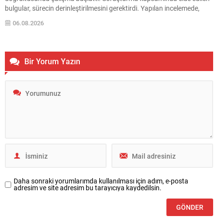
bulgular, sürecin derinleştirilmesini gerektirdi. Yapılan incelemede,
daha önce etkin pişmanlıktan faydalanan iki kişinin beyanlarında
06.08.2026
eksiklik olduğu değerlendirildi. Bu değerlendirme üzerine emniyet
birimleri harekete geçti. Gözaltına Alınan Şüpheliler ve İşlemler
Antalya...
Bir Yorum Yazın
Daha sonraki yorumlarımda kullanılması için adım, e-posta
adresim ve site adresim bu tarayıcıya kaydedilsin.