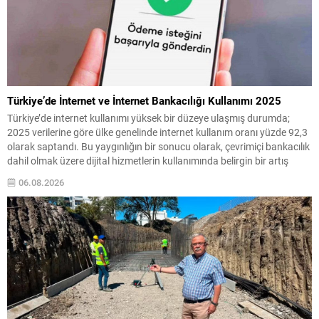
Türkiye’de İnternet ve İnternet Bankacılığı Kullanımı 2025
Türkiye’de internet kullanımı yüksek bir düzeye ulaşmış durumda;
2025 verilerine göre ülke genelinde internet kullanım oranı yüzde 92,3
olarak saptandı. Bu yaygınlığın bir sonucu olarak, çevrimiçi bankacılık
dahil olmak üzere dijital hizmetlerin kullanımında belirgin bir artış
gözleniyor. Son yıllarda mobil cihazların ve bankaların dijital
06.08.2026
çözümlerinin yaygınlaşması, bankacılık işlemlerinin daha hızlı...