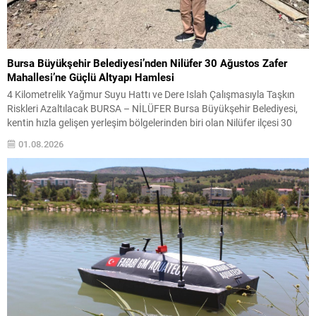
Bursa Büyükşehir Belediyesi’nden Nilüfer 30 Ağustos Zafer
Mahallesi’ne Güçlü Altyapı Hamlesi
4 Kilometrelik Yağmur Suyu Hattı ve Dere Islah Çalışmasıyla Taşkın
Riskleri Azaltılacak BURSA – NİLÜFER Bursa Büyükşehir Belediyesi,
kentin hızla gelişen yerleşim bölgelerinden biri olan Nilüfer ilçesi 30
Ağustos Zafer Mahallesi’nde altyapı yatırımlarına hız verdi. Mahallede
01.08.2026
yağışlı dönemlerde yaşanabilecek su birikintileri ve taşkın risklerini
azaltmak amacıyla başlatılan yağmur suyu hattı...