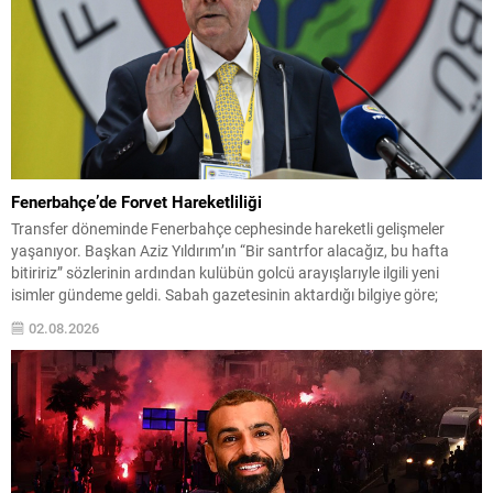
Fenerbahçe’de Forvet Hareketliliği
Transfer döneminde Fenerbahçe cephesinde hareketli gelişmeler
yaşanıyor. Başkan Aziz Yıldırım’ın “Bir santrfor alacağız, bu hafta
bitiririz” sözlerinin ardından kulübün golcü arayışlarıyle ilgili yeni
isimler gündeme geldi. Sabah gazetesinin aktardığı bilgiye göre;
Başkan Yıldırım’ın işaret ettiği isimlerden biri Serhou Guirassy. Gineli
02.08.2026
forvet için Borussia Dortmund ile görüşmelerin sürdüğü, bonservis
bedelinin 30...