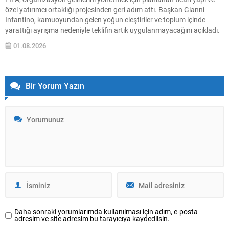
özel yatırımcı ortaklığı projesinden geri adım attı. Başkan Gianni
Infantino, kamuoyundan gelen yoğun eleştiriler ve toplum içinde
yarattığı ayrışma nedeniyle teklifin artık uygulanmayacağını açıkladı.
Infantino, tüm tarafların görüşlerini dinledikten sonra projenin
01.08.2026
başlangıçta hedeflenen yararı sağlamayacak şekilde bölücülüğe yol
açtığını belirtti. “Amacımız...
Bir Yorum Yazın
Daha sonraki yorumlarımda kullanılması için adım, e-posta
adresim ve site adresim bu tarayıcıya kaydedilsin.