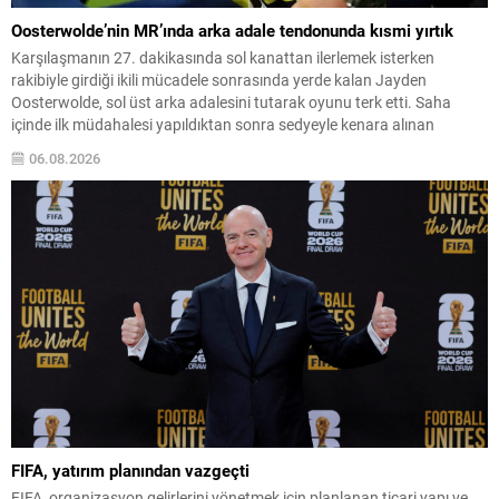
Oosterwolde’nin MR’ında arka adale tendonunda kısmi yırtık
Karşılaşmanın 27. dakikasında sol kanattan ilerlemek isterken
rakibiyle girdiği ikili mücadele sonrasında yerde kalan Jayden
Oosterwolde, sol üst arka adalesini tutarak oyunu terk etti. Saha
içinde ilk müdahalesi yapıldıktan sonra sedyeyle kenara alınan
oyuncu, 30. dakikada Archie Brown ile değiştirildi. Olayın ardından
06.08.2026
yapılan sağlık kontrolleri ve görüntülemeler neticesinde Fenerbahçe
tarafından...
FIFA, yatırım planından vazgeçti
FIFA, organizasyon gelirlerini yönetmek için planlanan ticari yapı ve