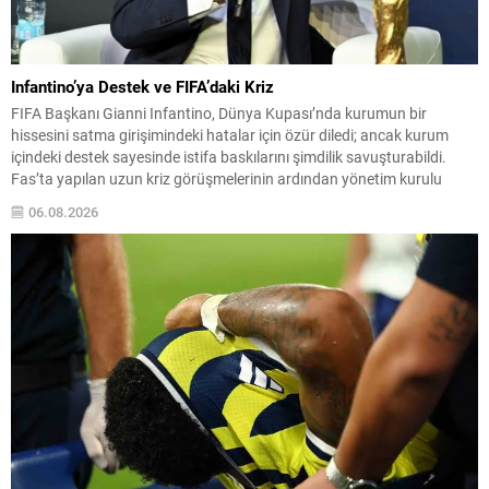
Infantino’ya Destek ve FIFA’daki Kriz
FIFA Başkanı Gianni Infantino, Dünya Kupası’nda kurumun bir
hissesini satma girişimindeki hatalar için özür diledi; ancak kurum
içindeki destek sayesinde istifa baskılarını şimdilik savuşturabildi.
Fas’ta yapılan uzun kriz görüşmelerinin ardından yönetim kurulu
Infantino’ya tam destek verdiğini açıkladı. Sızdırılan plan detayları ve
06.08.2026
ulusal federasyonlara verilen teşvik tekliflerinin ortaya çıkışı, yoğun
eleştirilere...