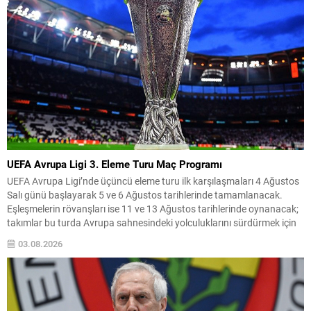
UEFA Avrupa Ligi 3. Eleme Turu Maç Programı
UEFA Avrupa Ligi’nde üçüncü eleme turu ilk karşılaşmaları 4 Ağustos
Salı günü başlayarak 5 ve 6 Ağustos tarihlerinde tamamlanacak.
Eşleşmelerin rövanşları ise 11 ve 13 Ağustos tarihlerinde oynanacak;
takımlar bu turda Avrupa sahnesindeki yolculuklarını sürdürmek için
mücadele edecekler. Beşiktaş, bu turda Çekya temsilcisi Hradec
03.08.2026
Kralove ile eşleşti ve ilk maçını...