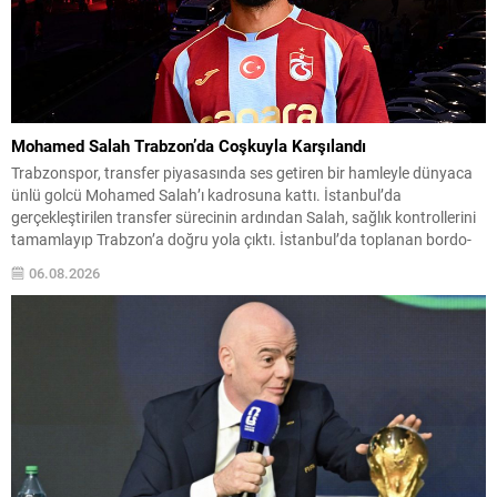
Mohamed Salah Trabzon’da Coşkuyla Karşılandı
Trabzonspor, transfer piyasasında ses getiren bir hamleyle dünyaca
ünlü golcü Mohamed Salah’ı kadrosuna kattı. İstanbul’da
gerçekleştirilen transfer sürecinin ardından Salah, sağlık kontrollerini
tamamlayıp Trabzon’a doğru yola çıktı. İstanbul’da toplanan bordo-
mavili taraftarların sevgi gösterileri eşliğinde karşılanan Mısırlı yıldız,
06.08.2026
kulüp başkanı Ertuğrul Doğan ile birlikte Trabzon’a intikal etti.
Yolculuk ve karşılamada büyük...