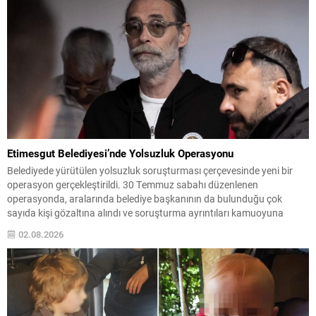
Etimesgut Belediyesi’nde Yolsuzluk Operasyonu
Belediyede yürütülen yolsuzluk soruşturması çerçevesinde yeni bir
operasyon gerçekleştirildi. 30 Temmuz sabahı düzenlenen
operasyonda, aralarında belediye başkanının da bulunduğu çok
sayıda kişi gözaltına alındı ve soruşturma ayrıntıları kamuoyuna
yansımaya başladı. Soruşturma kapsamında toplam 55 şüpheliden
02.08.2026
42’sinin belediye personeli, 13’ünün ise firma yetkilisi olduğu bildirildi.
Gözaltına alınanlar arasında Etimesgut Belediye Başkanı...