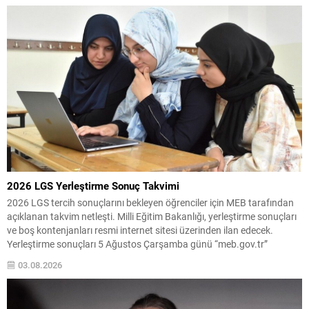
gösterildiği belirtildi. Bakan Güler ayrıca bölgedeki...
2026 LGS Yerleştirme Sonuç Takvimi
2026 LGS tercih sonuçlarını bekleyen öğrenciler için MEB tarafından
açıklanan takvim netleşti. Milli Eğitim Bakanlığı, yerleştirme sonuçları
ve boş kontenjanları resmi internet sitesi üzerinden ilan edecek.
Yerleştirme sonuçları 5 Ağustos Çarşamba günü “meb.gov.tr”
adresinde yayımlanacak. Sınavla öğrenci alan okullarda puan eşitliği
03.08.2026
durumunda öncelik sıralaması şu şekilde uygulanacak: Okul Başarı
Puanı...