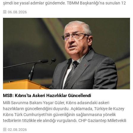
şimdi ise yasal adımlar gündemde. TBMM Başkanlığı’na sunulan 12
maddelik çerçeve yasa, adı “Milli Dayanışma ve Toplumsal
06.08.2026
Bütünleşmenin Güçlendirilmesine Dair Kanun Teklifi” olarak
değiştirilen...
MSB: Kıbrıs’ta Askeri Hazırlıklar Güncellendi
Milli Savunma Bakanı Yaşar Güler, Kıbrıs adasındaki askeri
hazırlıkların güncellendiğini duyurdu. Açıklamada, Türkiye ile Kuzey
Kıbrıs Türk Cumhuriyeti’nin güvenliğinin sağlanmasına yönelik
tedbirlerin titizlikle ele alındığı vurgulandı. CHP Gaziantep Milletvekili
Hasan Öztürkmen’in Milli Savunma Bakanlığı’na sunduğu yazılı soru
02.08.2026
önergesine verilen yanıtta, bölgedeki hassas dengelere özen