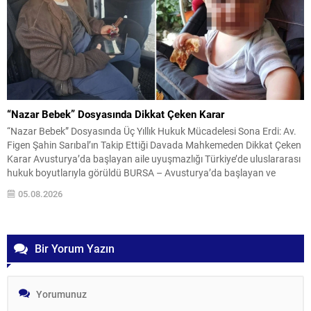
“Nazar Bebek” Dosyasında Dikkat Çeken Karar
“Nazar Bebek” Dosyasında Üç Yıllık Hukuk Mücadelesi Sona Erdi: Av.
Figen Şahin Sarıbal’ın Takip Ettiği Davada Mahkemeden Dikkat Çeken
Karar Avusturya’da başlayan aile uyuşmazlığı Türkiye’de uluslararası
hukuk boyutlarıyla görüldü BURSA – Avusturya’da başlayan ve
Türkiye’de yaklaşık üç yıl boyunca devam eden “Nazar Bebek”
05.08.2026
dosyasında yargılama süreci tamamlandı. Bursa 3. Aile...
Bir Yorum Yazın