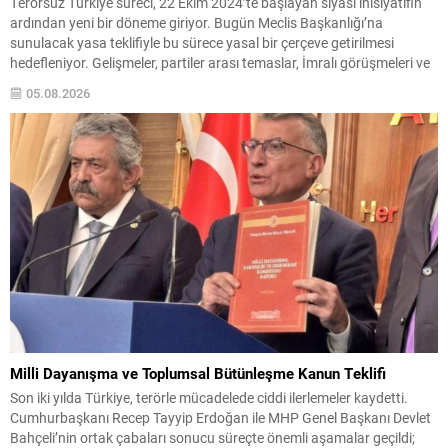
Terörsüz Türkiye süreci, 22 Ekim 2024’te başlayan siyasi inisiyatifin
ardından yeni bir döneme giriyor. Bugün Meclis Başkanlığı’na
sunulacak yasa teklifiyle bu sürece yasal bir çerçeve getirilmesi
hedefleniyor. Gelişmeler, partiler arası temaslar, İmralı görüşmeleri ve
uluslararası temaslar ışığında şekillendi; sürecin kilometre taşları
05.08.2026
aşağıda kronolojik olarak özetlenmektedir. Görüşmeler ve Başvurular
MHP Genel...
Milli Dayanışma ve Toplumsal Bütünleşme Kanun Teklifi
Son iki yılda Türkiye, terörle mücadelede ciddi ilerlemeler kaydetti.
Cumhurbaşkanı Recep Tayyip Erdoğan ile MHP Genel Başkanı Devlet
Bahçeli’nin ortak çabaları sonucu süreçte önemli aşamalar geçildi;