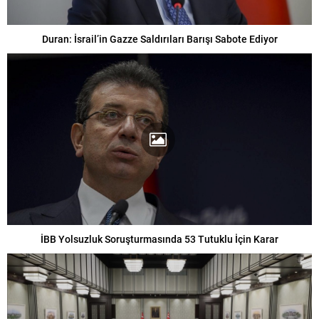
Duran: İsrail’in Gazze Saldırıları Barışı Sabote Ediyor
İBB Yolsuzluk Soruşturmasında 53 Tutuklu İçin Karar