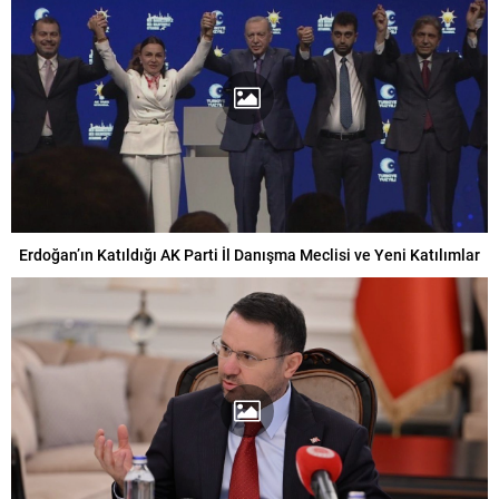
Erdoğan’ın Katıldığı AK Parti İl Danışma Meclisi ve Yeni Katılımlar