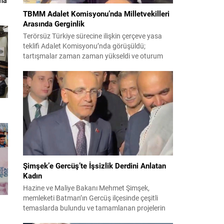
uma
TBMM Adalet Komisyonu’nda Milletvekilleri
Arasında Gerginlik
Terörsüz Türkiye sürecine ilişkin çerçeve yasa
teklifi Adalet Komisyonu’nda görüşüldü;
tartışmalar zaman zaman yükseldi ve oturum
kısa süreliğine kesintiye uğradı. Komisyon
çalışmalarında kimi milletvekilleri arasında sözlü
gerilim yaşandı, daha sonra fiziksel arbede çıktı.
Görüşme sırasında İyi Parti ile MHP milletvekilleri
arasında söz düellosu başladı; taraflar birbirlerini
sert ifadelerle eleştirdi. Tartışma...
Şimşek’e Gercüş’te İşsizlik Derdini Anlatan
Kadın
Hazine ve Maliye Bakanı Mehmet Şimşek,
memleketi Batman’ın Gercüş ilçesinde çeşitli
temaslarda bulundu ve tamamlanan projelerin
açılış törenlerine katıldı. Ziyareti sırasında, bölge