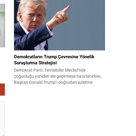
sakinleriyle sohbet ettiği esnada bir yaşlı kadının
çocuklarının işsizliğine dair yakınmasını dinledi.
Kadının dertlerini Kürtçe olarak doğrudan Bakan
Şimşek’e aktarması, orada bulunanların ilgisini
çekti. Şimşek ise samimi bir...
Demokratların Trump Çevresine Yönelik
Soruşturma Stratejisi
Demokrat Parti, Temsilciler Meclisi’nde
çoğunluğu yeniden ele geçirmeye hazırlanırken,
Başkan Donald Trump’ı doğrudan azletme
yoluna gitmek yerine, onun siyasi ve ticari ağını
hedef alan kapsamlı soruşturmalar yürütmeyi
planlıyor. Parti yöneticileri ve komisyon
danışmanları, şirketler, yükleniciler ve finans
kuruluşları üzerinden belge ve tanıklık toplama
yöntemlerini değerlendiriyor. Demokratlar, Beyaz
Saray’la doğrudan çatışmaya...