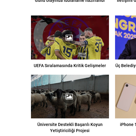
Güllü olayında iddianame hazırlandı
“İletişimi
UEFA Sıralamasında Kritik Gelişmeler
Üç Belediy
Üniversite Destekli Başarılı Koyun
iPhone 1
Yetiştiriciliği Projesi