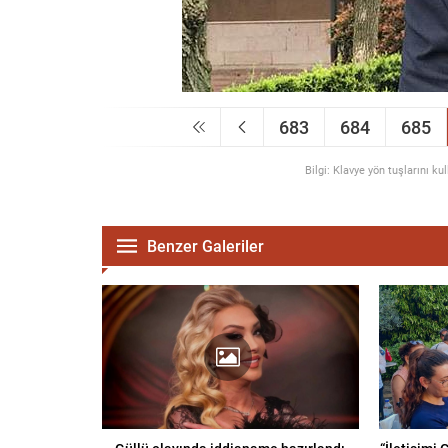
683
684
685
Bilgi: Klavye yön tuşlarını ku
Benzer Galeriler