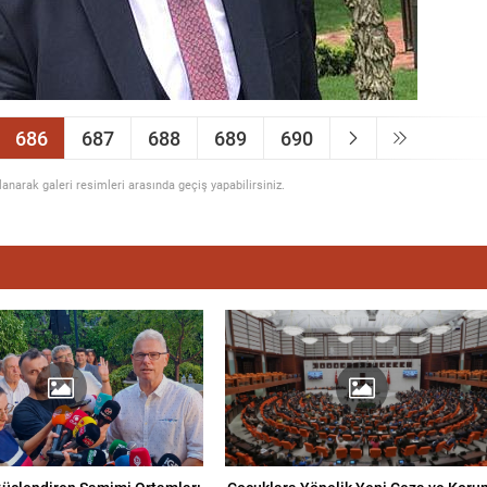
686
687
688
689
690
llanarak galeri resimleri arasında geçiş yapabilirsiniz.