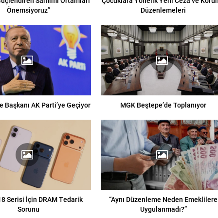
 Güçlendiren Samimi Ortamları
Çocuklara Yönelik Yeni Ceza ve Kor
Önemsiyoruz”
Düzenlemeleri
e Başkanı AK Parti’ye Geçiyor
MGK Beştepe’de Toplanıyor
8 Serisi İçin DRAM Tedarik
“Aynı Düzenleme Neden Emeklilere
Sorunu
Uygulanmadı?”