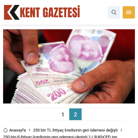
1
2
Anasayfa
250 bin TL ihtiyaç kredisinin geri ödemesi değişti
250-bin-tl-ihtiyac-kredisinin-geri-odemesi-degisti-1-L9UKbCPD.jpg