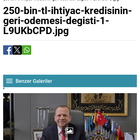
250-bin-tl-ihtiyac-kredisinin-
geri-odemesi-degisti-1-
L9UKbCPD.jpg
Benzer Galeriler