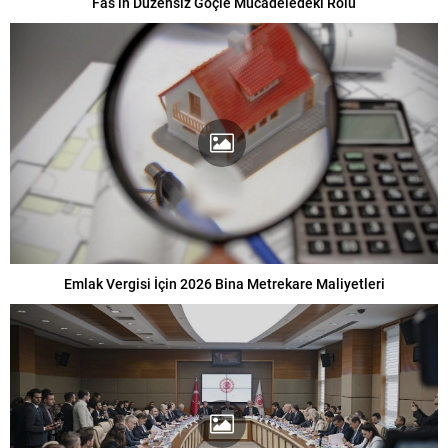
Fas’ın Düzensiz Göçle Mücadeledeki Rolü
Emlak Vergisi İçin 2026 Bina Metrekare Maliyetleri